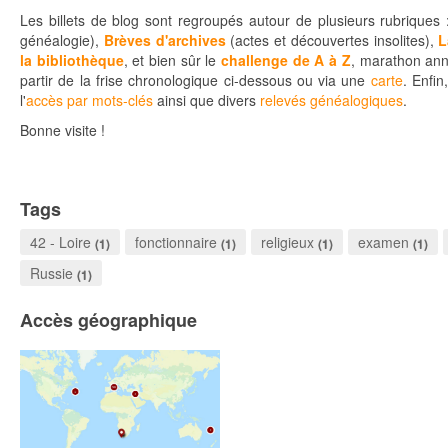
Les billets de blog sont regroupés autour de plusieurs rubriques
généalogie),
Brèves d'archives
(actes et découvertes insolites),
L
la bibliothèque
, et bien sûr le
challenge de A à Z
, marathon ann
partir de la frise chronologique ci-dessous ou via une
carte
.
Enfin
l'
accès par mots-clés
ainsi que divers
relevés généalogiques
.
Bonne visite !
Tags
42 - Loire
fonctionnaire
religieux
examen
(1)
(1)
(1)
(1)
Russie
(1)
Accès géographique