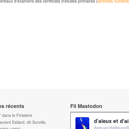
erbaux d'examens des certificats d'études primaires (
archives numéri
08-1883)
es récents
Fil Mastodon
f' dans le Finistère
aurent Esliard, dit Surville,
(1808-1883)