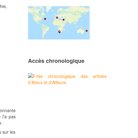
hie,
Accès chronologique
tonnante
 l'a pas
s.
 sur les