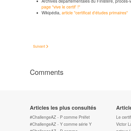
Archives départementales du Finistère, procès-v
page "vive le certif' !"
Wikipédia,
article "certificat d'études primaires"
Article suivant : Victor Laurent Esliard, dit Surville, acteur (18
Suivant
Comments
Articles les plus consultés
Articl
#ChallengeAZ - P comme Préfet
Le certi
#ChallengeAZ - Y comme série Y
Victor L
#ChallengeAZ - D comme
acteur 