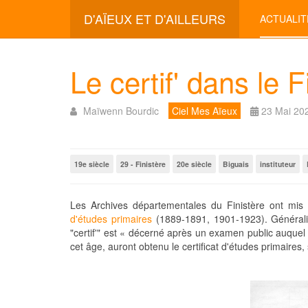
D'AÏEUX ET D'AILLEURS
ACTUALIT
Le certif' dans le F
Maïwenn Bourdic
Ciel Mes Aïeux
23 Mai 20
19e siècle
29 - Finistère
20e siècle
Biguais
instituteur
Les Archives départementales du Finistère ont mi
d'études primaires
(1889-1891, 1901-1923). Généralisé
"certif'" est « décerné après un examen public auquel 
cet âge, auront obtenu le certificat d'études primaires,