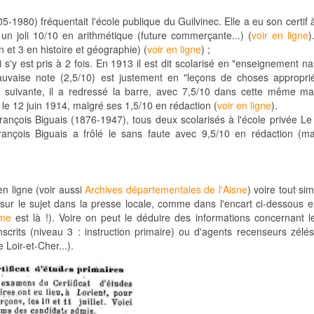
980) fréquentait l'école publique du Guilvinec. Elle a eu son certif 
un joli 10/10 en arithmétique (future commerçante...) (
voir en ligne
)
 et 3 en histoire et géographie) (
voir en ligne
) ;
s'y est pris à 2 fois. En 1913 il est dit scolarisé en "enseignement n
auvaise note (2,5/10) est justement en "leçons de choses appropri
 suivante, il a redressé la barre, avec 7,5/10 dans cette même mat
f' le 12 juin 1914, malgré ses 1,5/10 en rédaction (
voir en ligne
).
ançois Biguais (1876-1947), tous deux scolarisés à l'école privée Le
François Biguais a frôlé le sans faute avec 9,5/10 en rédaction (m
n ligne (voir aussi
Archives départementales de l'Aisne
) voire tout s
 sur le sujet dans la presse locale, comme dans l'encart ci-dessous ex
me
est là !). Voire on peut le déduire des informations concernant l
nscrits (niveau 3 : instruction primaire) ou d'agents recenseurs zélés
 Loir-et-Cher...).