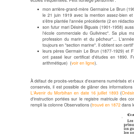
écoles fréquentées. Petit florilège personnel :
mon arrière-grand-mère Germaine Le Brun (1905-1
le 21 juin 1919 avec la mention assez-bien et 
s'être plantée l'année précédente (2 en rédaction
son futur mari Désiré Biguais (1901-1958) aussi 
l'école commerciale du Guilvinec". Sa plus m
profession du marin et du pêcheur"... L'année
toujours en "section marine". Il obtient son certi
leurs pères Germain Le Brun (1877-1929) et Fr
ont passé leur certificat d'études en 1890. 
arithmétique) (
voir en ligne
).
À défaut de procès-verbaux d'examens numérisés et e
conservés, il est possible de glâner des informations
L'Avenir du Morbihan en date 16 juillet 1893
(
Onési
d'instruction portées sur le registre matricule des co
rempli la colonne Observations (
trouvé en 1872
dans le