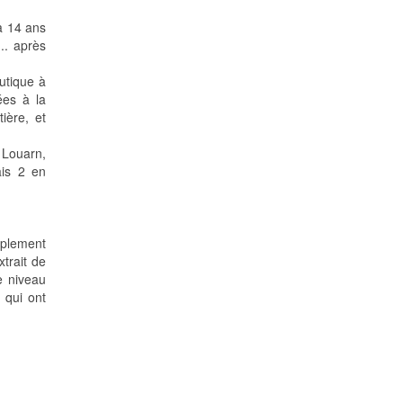
à 14 ans
... après
autique à
ées à la
ière, et
 Louarn,
ais 2 en
implement
trait de
e niveau
 qui ont