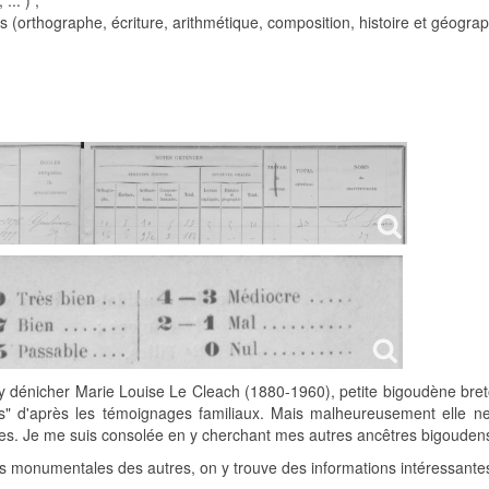
... ) ;
s (orthographe, écriture, arithmétique, composition, histoire et géograp
y dénicher Marie Louise Le Cleach (1880-1960), petite bigoudène bre
nçais" d'après les témoignages familiaux. Mais malheureusement elle ne
res. Je me suis consolée en y cherchant mes autres ancêtres bigouden
es monumentales des autres, on y trouve des informations intéressantes