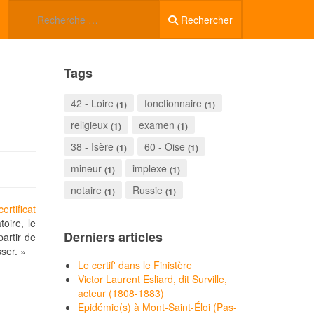
Rechercher
Tags
42 - Loire
fonctionnaire
(1)
(1)
religieux
examen
(1)
(1)
38 - Isère
60 - Oise
(1)
(1)
mineur
implexe
(1)
(1)
notaire
Russie
(1)
(1)
rtificat
oire, le
Derniers articles
artir de
sser. »
Le certif' dans le Finistère
Victor Laurent Esliard, dit Surville,
acteur (1808-1883)
Epidémie(s) à Mont-Saint-Éloi (Pas-