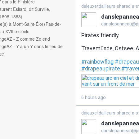
f' dans le Finistère
aurent Esliard, dit Surville,
(1808-1883)
e(s) à Mont-Saint-Éloi (Pas-de-
au XVIIIe siècle
engeAZ - Z comme Ze end
ngeAZ - Y a un Y dans le lieu de
ce