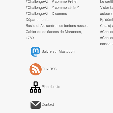
#ChallengeAZ - P comme Préfet
Le certi
#ChallengeAZ - Y comme série Y
Victor L
#ChallengeAZ - D comme
acteur 
Départements
Epidémi
Basile et Alexandre, les tontons russes
Calais) 
Cahier de doléances de Morannes,
#Chall
1789
#Challe
naissan
Suivre sur Mastodon
Flux RSS
Plan du site
Contact