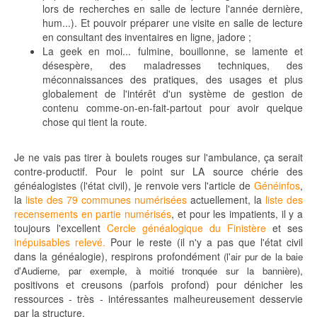
lors de recherches en salle de lecture l'année dernière,
hum...). Et pouvoir préparer une visite en salle de lecture
en consultant des inventaires en ligne, jadore ;
La geek en moi... fulmine, bouillonne, se lamente et
désespère, des maladresses techniques, des
méconnaissances des pratiques, des usages et plus
globalement de l'intérêt d'un système de gestion de
contenu comme-on-en-fait-partout pour avoir quelque
chose qui tient la route.
Je ne vais pas tirer à boulets rouges sur l'ambulance, ça serait
contre-productif. Pour le point sur LA source chérie des
généalogistes (l'état civil), je renvoie vers l'article de
Généinfos
,
la
liste des 79 communes numérisées
actuellement, la
liste des
recensements en partie numérisés
, et pour les impatients, il y a
toujours l'excellent
Cercle généalogique du Finistère
et ses
inépuisables relevé.
Pour le reste (il n'y a pas que l'état civil
dans la généalogie), respirons profondément
(l'air pur de la baie
,
d'Audierne, par exemple, à moitié tronquée sur la bannière)
positivons et creusons (parfois profond) pour dénicher les
ressources - très - intéressantes malheureusement desservie
par la structure.