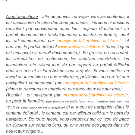
Avant tout chose
:
afin de pouvoir renvoyer vers les contenus, il
est nécessaire de faire des liens pérennes ; les liens-ci-dessous
renvoient par conséquent dans leur majorité directement au
portail documentaire (techniquement encastré en iframe), dont
les url commencent par
mnesys-portail.archives-finistere.fr
, et
non vers le portail éditorial
www.archives-finistere.fr
(dans lequel
est encapsulé le portail documentaire). En gros et en raccourci,
les formulaires de recherches, les archives numérisées, les
inventaires, etc. vivent leur vie par rapport au portail éditorial
dont les urls et le Fil d'Ariane sont largués. Si vous mettez en
favori un inventaire ou une recherche, privilégiez une url (et une
navigation) commençant par
mnesys-portail.archives-finistere.fr
(sinon le raccourci ne marchera pas dans deux cas sur trois).
Résultat
: en naviguant par
mnesys-portail.archives-finistere.fr
,
on perd la bannière
(qui tronque de toute façon mon Finistère Sud, oui mon
et le menu de navigation dans le
12,6% de sang bigouden est susceptible)
contenu éditorial ; le contenu est par ailleurs collé sur le bord du
navigateur. De toute façon, vous tomberez sur ce type de page
en cliquant sur certains liens, ou en ouvrant des pages dans de
nouveaux onglets...