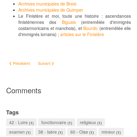
Archives municipales de Brest
Archives municipales de Quimper
Le Finistère et moi, toute une histoire : ascendances
finistériennes des
Biguais
(entremêlée d'immigrés
costarmoricains et manchois), et
Bourdic
(entremêlée elle
d'immigrés lorrains) ;
articles sur le Finistère
Article précédent : Nez cave, front fuyant
Article suivant : Wikipédia, les archives et moi [billet d'humeu
Précédent
Suivant
Comments
Tags
42 - Loire
fonctionnaire
religieux
(1)
(1)
(1)
examen
38 - Isère
60 - Oise
mineur
(1)
(1)
(1)
(1)