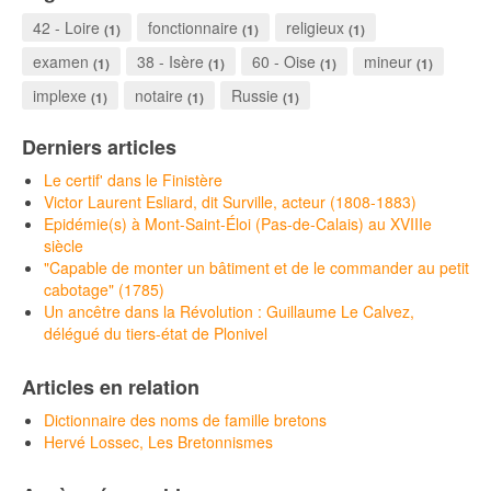
42 - Loire
fonctionnaire
religieux
(1)
(1)
(1)
examen
38 - Isère
60 - Oise
mineur
(1)
(1)
(1)
(1)
implexe
notaire
Russie
(1)
(1)
(1)
Derniers articles
Le certif' dans le Finistère
Victor Laurent Esliard, dit Surville, acteur (1808-1883)
Epidémie(s) à Mont-Saint-Éloi (Pas-de-Calais) au XVIIIe
siècle
"Capable de monter un bâtiment et de le commander au petit
cabotage" (1785)
Un ancêtre dans la Révolution : Guillaume Le Calvez,
délégué du tiers-état de Plonivel
Articles en relation
Dictionnaire des noms de famille bretons
Hervé Lossec, Les Bretonnismes