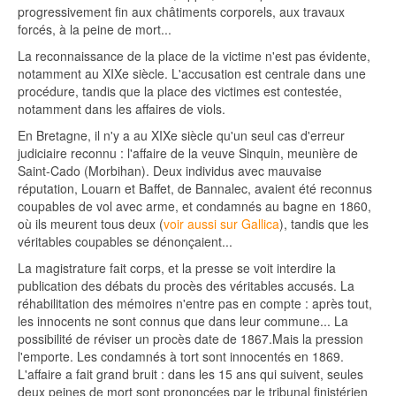
progressivement fin aux châtiments corporels, aux travaux
forcés, à la peine de mort...
La reconnaissance de la place de la victime n'est pas évidente,
notamment au XIXe siècle. L'accusation est centrale dans une
procédure, tandis que la place des victimes est contestée,
notamment dans les affaires de viols.
En Bretagne, il n'y a au XIXe siècle qu'un seul cas d'erreur
judiciaire reconnu : l'affaire de la veuve Sinquin, meunière de
Saint-Cado (Morbihan). Deux individus avec mauvaise
réputation, Louarn et Baffet, de Bannalec, avaient été reconnus
coupables de vol avec arme, et condamnés au bagne en 1860,
où ils meurent tous deux (
voir aussi sur Gallica
), tandis que les
véritables coupables se dénonçaient...
La magistrature fait corps, et la presse se voit interdire la
publication des débats du procès des véritables accusés. La
réhabilitation des mémoires n'entre pas en compte : après tout,
les innocents ne sont connus que dans leur commune... La
possibilité de réviser un procès date de 1867.Mais la pression
l'emporte. Les condamnés à tort sont innocentés en 1869.
L'affaire a fait grand bruit : dans les 15 ans qui suivent, seules
deux peines de mort sont prononcées par le tribunal finistérien