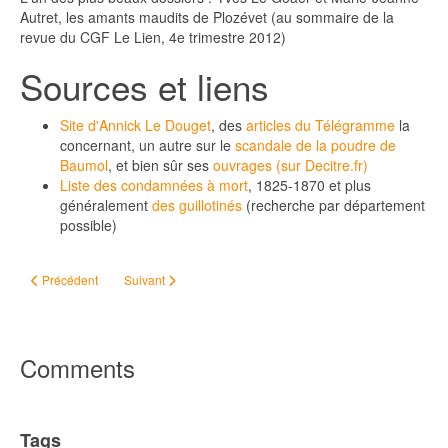
Autret, les amants maudits de Plozévet (au sommaire de la
revue du CGF Le Lien, 4e trimestre 2012)
Sources et liens
Site d'Annick Le Douget
, des
articles du Télégramme
la
concernant, un autre sur le
scandale de la poudre de
Baumol
, et bien sûr ses
ouvrages (sur Decitre.fr)
Liste des condamnées à mort
, 1825-1870 et plus
généralement
des guillotinés
(recherche par département
possible)
Article précédent : Descendance
Article suivant : Hervé Lossec, Les Bretonnismes
Précédent
Suivant
Comments
Tags