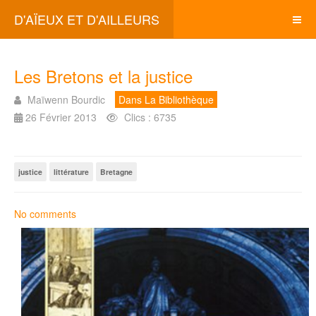
D'AÏEUX ET D'AILLEURS
Les Bretons et la justice
Maïwenn Bourdic
Dans La Bibliothèque
26 Février 2013
Clics : 6735
justice
littérature
Bretagne
No comments