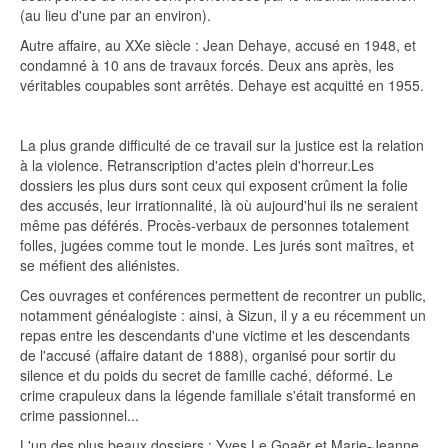
(au lieu d'une par an environ).
Autre affaire, au XXe siècle : Jean Dehaye, accusé en 1948, et
condamné à 10 ans de travaux forcés. Deux ans après, les
véritables coupables sont arrêtés. Dehaye est acquitté en 1955.
La plus grande difficulté de ce travail sur la justice est la relation
à la violence. Retranscription d'actes plein d'horreur.Les
dossiers les plus durs sont ceux qui exposent crûment la folie
des accusés, leur irrationnalité, là où aujourd'hui ils ne seraient
même pas déférés. Procès-verbaux de personnes totalement
folles, jugées comme tout le monde. Les jurés sont maîtres, et
se méfient des aliénistes.
Ces ouvrages et conférences permettent de recontrer un public,
notamment généalogiste : ainsi, à Sizun, il y a eu récemment un
repas entre les descendants d'une victime et les descendants
de l'accusé (affaire datant de 1888), organisé pour sortir du
silence et du poids du secret de famille caché, déformé. Le
crime crapuleux dans la légende familiale s'était transformé en
crime passionnel...
L'un des plus beaux dossiers : Yves Le Goaër et Marie-Jeanne