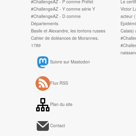
#ChallengeAZ - P comme Préfet
Le certi
#ChallengeAZ - Y comme série Y
Victor L
#ChallengeAZ - D comme
acteur 
Départements
Epidémi
Basile et Alexandre, les tontons russes
Calais) 
Cahier de doléances de Morannes,
#Chall
1789
#Challe
naissan
Suivre sur Mastodon
Flux RSS
Plan du site
Contact