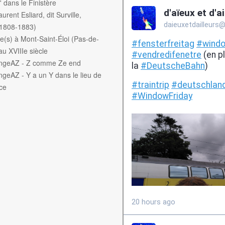
f' dans le Finistère
aurent Esliard, dit Surville,
(1808-1883)
e(s) à Mont-Saint-Éloi (Pas-de-
au XVIIIe siècle
engeAZ - Z comme Ze end
ngeAZ - Y a un Y dans le lieu de
ce