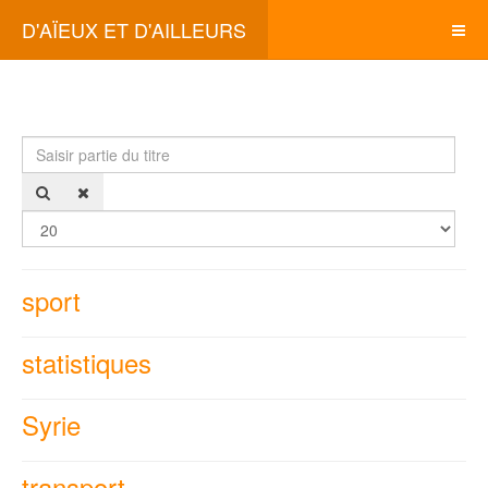
D'AÏEUX ET D'AILLEURS
Saisir
Affi
partie
#
du
titre
sport
statistiques
Syrie
transport