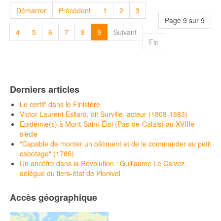
Démarrer
Précédent
1
2
3
Page 9 sur 9
4
5
6
7
8
9
Suivant
Fin
Derniers articles
Le certif' dans le Finistère
Victor Laurent Esliard, dit Surville, acteur (1808-1883)
Epidémie(s) à Mont-Saint-Éloi (Pas-de-Calais) au XVIIIe
siècle
"Capable de monter un bâtiment et de le commander au petit
cabotage" (1785)
Un ancêtre dans la Révolution : Guillaume Le Calvez,
délégué du tiers-état de Plonivel
Accès géographique