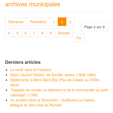
archives municipales
Démarrer
Précédent
1
2
3
Page 2 sur 9
4
5
6
7
8
9
Suivant
Fin
Derniers articles
Le certif' dans le Finistère
Victor Laurent Esliard, dit Surville, acteur (1808-1883)
Epidémie(s) à Mont-Saint-Éloi (Pas-de-Calais) au XVIIIe
siècle
"Capable de monter un bâtiment et de le commander au petit
cabotage" (1785)
Un ancêtre dans la Révolution : Guillaume Le Calvez,
délégué du tiers-état de Plonivel