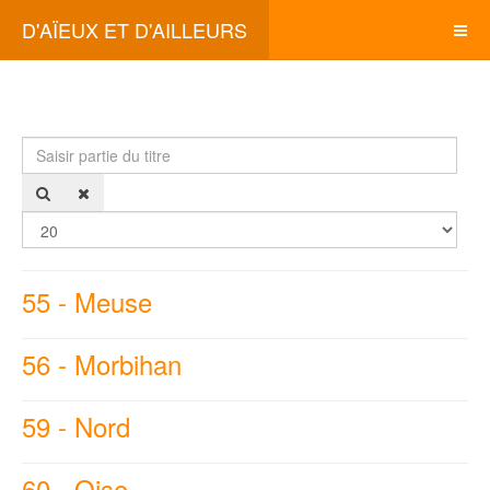
D'AÏEUX ET D'AILLEURS
Saisir
Affi
partie
#
du
titre
55 - Meuse
56 - Morbihan
59 - Nord
60 - Oise