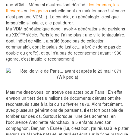
une VDM... Même si d'autres l'ont décliné :
les femmes
,
les
thésards
ou
les geeks
(actuellement en maintenance ! si ça ce
n'est pas une VDM...). Le comble, en généalogie, c'est que
lorsqu'elle s'installe, elle peut durer.
Ma VDM généalogique donc : avoir 4 générations de parisiens
ème
au XIX
siècle. Paris je ne t'aime plus : une ville tentaculaire,
dont l'hôtel de ville... a brûlé (donc pas de collection
communale), dont le palais de justice... a brûlé (donc pas de
double du greffe), et qui n'a pas de recensement avant 1936
(genre, c'est inutile le recensement).
Mais me direz-vous, on trouve des actes pour Paris ! En effet,
environ un tiers des 8 millions de documents détruits ont été
reconstitués suite à la loi du 12 février 1872. Alors forcément,
avec plusieurs générations de parisiens, il est fort possible de
tomber sur des os. Surtout lorsque l'une des acnêtres, en
l'occurence Antoinette Monchaux, a 5 enfants avec son
compagnon, Benjamin Esnée (lui, c'est bon, j'ai réussi à le pister
jusqu'à sa Manche natale), et qu'il est écrit sur la fiche matricule