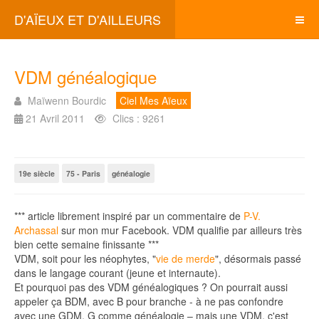
D'AÏEUX ET D'AILLEURS
VDM généalogique
Maïwenn Bourdic
Ciel Mes Aïeux
21 Avril 2011
Clics : 9261
19e siècle
75 - Paris
généalogie
*** article librement inspiré par un commentaire de
P-V.
Archassal
sur mon mur Facebook. VDM qualifie par ailleurs très
bien cette semaine finissante ***
VDM, soit pour les néophytes, "
vie de merde
", désormais passé
dans le langage courant (jeune et internaute).
Et pourquoi pas des VDM généalogiques ? On pourrait aussi
appeler ça BDM, avec B pour branche - à ne pas confondre
avec une GDM, G comme généalogie – mais une VDM, c'est