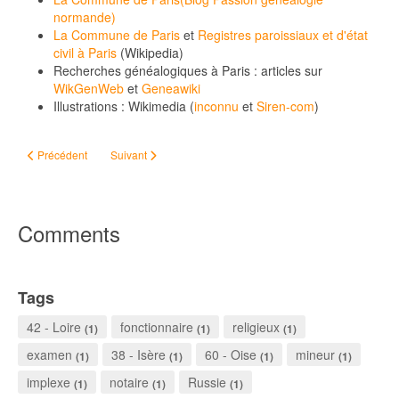
normande)
La Commune de Paris
et
Registres paroissiaux et d'état
civil à Paris
(Wikipedia)
Recherches généalogiques à Paris : articles sur
WikGenWeb
et
Geneawiki
Illustrations : Wikimedia (
inconnu
et
Siren-com
)
Article précédent : De coïncidences en certitudes
Article suivant : Onésime, épisode 2
Précédent
Suivant
Comments
Tags
42 - Loire
fonctionnaire
religieux
(1)
(1)
(1)
examen
38 - Isère
60 - Oise
mineur
(1)
(1)
(1)
(1)
implexe
notaire
Russie
(1)
(1)
(1)