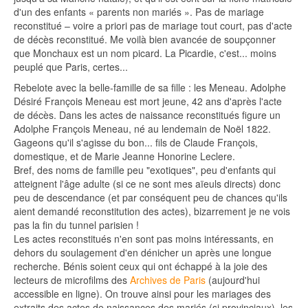
d'un des enfants « parents non mariés ». Pas de mariage
reconstitué – voire a priori pas de mariage tout court, pas d'acte
de décès reconstitué. Me voilà bien avancée de soupçonner
que Monchaux est un nom picard. La Picardie, c'est... moins
peuplé que Paris, certes...
Rebelote avec la belle-famille de sa fille : les Meneau. Adolphe
Désiré François Meneau est mort jeune, 42 ans d'après l'acte
de décès. Dans les actes de naissance reconstitués figure un
Adolphe François Meneau, né au lendemain de Noël 1822.
Gageons qu'il s'agisse du bon... fils de Claude François,
domestique, et de Marie Jeanne Honorine Leclere.
Bref, des noms de famille peu "exotiques", peu d'enfants qui
atteignent l'âge adulte (si ce ne sont mes aïeuls directs) donc
peu de descendance (et par conséquent peu de chances qu'ils
aient demandé reconstitution des actes), bizarrement je ne vois
pas la fin du tunnel parisien !
Les actes reconstitués n'en sont pas moins intéressants, en
dehors du soulagement d'en dénicher un après une longue
recherche. Bénis soient ceux qui ont échappé à la joie des
lecteurs de microfilms des
Archives de Paris
(aujourd'hui
accessible en ligne). On trouve ainsi pour les mariages des
extraits des actes de naissances des mariés (si provinciaux), les