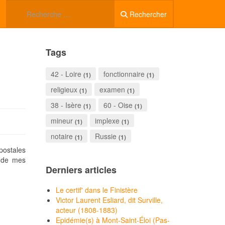
Rechercher
Tags
42 - Loire
fonctionnaire
(1)
(1)
religieux
examen
(1)
(1)
38 - Isère
60 - Oise
(1)
(1)
mineur
implexe
(1)
(1)
notaire
Russie
(1)
(1)
postales
e de mes
Derniers articles
Le certif' dans le Finistère
Victor Laurent Esliard, dit Surville,
acteur (1808-1883)
Epidémie(s) à Mont-Saint-Éloi (Pas-