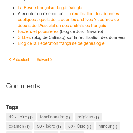
La Revue française de généalogie
A écouter ou ré-écouter :
La réutilisation des données
publiques : quels défis pour les archives ? Journée de
débats de l'Association des archivistes français
Papiers et poussières
(blog de Jordi Navarro)
S.I.Lex
(blog de Calimaq) sur la réutilisation des données
Blog de la Fédération française de généalogie
Article précédent : Les Archives de la Vendée à l'heure du 2.0
Article suivant : Les cahiers de doléances du Maine-et-Loire
Précédent
Suivant
Comments
Tags
42 - Loire
fonctionnaire
religieux
(1)
(1)
(1)
examen
38 - Isère
60 - Oise
mineur
(1)
(1)
(1)
(1)