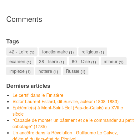
Comments
Tags
42 - Loire
fonctionnaire
religieux
(1)
(1)
(1)
examen
38 - Isère
60 - Oise
mineur
(1)
(1)
(1)
(1)
implexe
notaire
Russie
(1)
(1)
(1)
Derniers articles
Le certif' dans le Finistère
Victor Laurent Esliard, dit Surville, acteur (1808-1883)
Epidémie(s) à Mont-Saint-Éloi (Pas-de-Calais) au XVIIIe
siècle
"Capable de monter un bâtiment et de le commander au petit
cabotage" (1785)
Un ancêtre dans la Révolution : Guillaume Le Calvez,
délégué du tiers-état de Plonivel