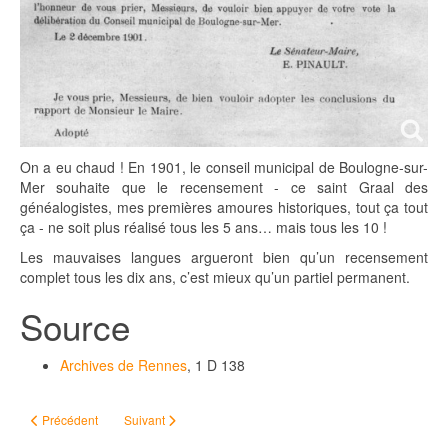
On a eu chaud ! En 1901, le conseil municipal de Boulogne-sur-
Mer souhaite que le recensement - ce saint Graal des
généalogistes, mes premières amoures historiques, tout ça tout
ça - ne soit plus réalisé tous les 5 ans… mais tous les 10 !
Les mauvaises langues argueront bien qu’un recensement
complet tous les dix ans, c’est mieux qu’un partiel permanent.
Source
Archives de Rennes
, 1 D 138
Article précédent : Tableau d'ascendance, 1975
Article suivant : Un convertisseur de dates révolutionnaires
Précédent
Suivant