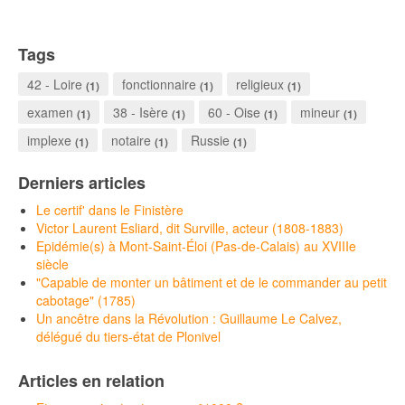
Tags
42 - Loire
fonctionnaire
religieux
(1)
(1)
(1)
examen
38 - Isère
60 - Oise
mineur
(1)
(1)
(1)
(1)
implexe
notaire
Russie
(1)
(1)
(1)
Derniers articles
Le certif' dans le Finistère
Victor Laurent Esliard, dit Surville, acteur (1808-1883)
Epidémie(s) à Mont-Saint-Éloi (Pas-de-Calais) au XVIIIe
siècle
"Capable de monter un bâtiment et de le commander au petit
cabotage" (1785)
Un ancêtre dans la Révolution : Guillaume Le Calvez,
délégué du tiers-état de Plonivel
Articles en relation