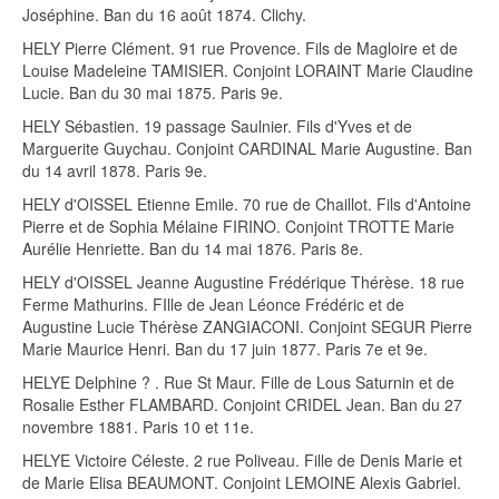
Joséphine. Ban du 16 août 1874. Clichy.
HELY Pierre Clément. 91 rue Provence. Fils de Magloire et de
Louise Madeleine TAMISIER. Conjoint LORAINT Marie Claudine
Lucie. Ban du 30 mai 1875. Paris 9e.
HELY Sébastien. 19 passage Saulnier. Fils d'Yves et de
Marguerite Guychau. Conjoint CARDINAL Marie Augustine. Ban
du 14 avril 1878. Paris 9e.
HELY d'OISSEL Etienne Emile. 70 rue de Chaillot. Fils d'Antoine
Pierre et de Sophia Mélaine FIRINO. Conjoint TROTTE Marie
Aurélie Henriette. Ban du 14 mai 1876. Paris 8e.
HELY d'OISSEL Jeanne Augustine Frédérique Thérèse. 18 rue
Ferme Mathurins. FIlle de Jean Léonce Frédéric et de
Augustine Lucie Thérèse ZANGIACONI. Conjoint SEGUR Pierre
Marie Maurice Henri. Ban du 17 juin 1877. Paris 7e et 9e.
HELYE Delphine ? . Rue St Maur. Fille de Lous Saturnin et de
Rosalie Esther FLAMBARD. Conjoint CRIDEL Jean. Ban du 27
novembre 1881. Paris 10 et 11e.
HELYE Victoire Céleste. 2 rue Poliveau. Fille de Denis Marie et
de Marie Elisa BEAUMONT. Conjoint LEMOINE Alexis Gabriel.