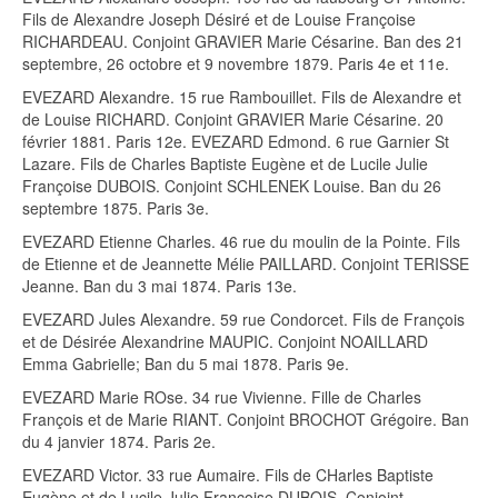
Fils de Alexandre Joseph Désiré et de Louise Françoise
RICHARDEAU. Conjoint GRAVIER Marie Césarine. Ban des 21
septembre, 26 octobre et 9 novembre 1879. Paris 4e et 11e.
EVEZARD Alexandre. 15 rue Rambouillet. Fils de Alexandre et
de Louise RICHARD. Conjoint GRAVIER Marie Césarine. 20
février 1881. Paris 12e. EVEZARD Edmond. 6 rue Garnier St
Lazare. Fils de Charles Baptiste Eugène et de Lucile Julie
Françoise DUBOIS. Conjoint SCHLENEK Louise. Ban du 26
septembre 1875. Paris 3e.
EVEZARD Etienne Charles. 46 rue du moulin de la Pointe. Fils
de Etienne et de Jeannette Mélie PAILLARD. Conjoint TERISSE
Jeanne. Ban du 3 mai 1874. Paris 13e.
EVEZARD Jules Alexandre. 59 rue Condorcet. Fils de François
et de Désirée Alexandrine MAUPIC. Conjoint NOAILLARD
Emma Gabrielle; Ban du 5 mai 1878. Paris 9e.
EVEZARD Marie ROse. 34 rue Vivienne. Fille de Charles
François et de Marie RIANT. Conjoint BROCHOT Grégoire. Ban
du 4 janvier 1874. Paris 2e.
EVEZARD Victor. 33 rue Aumaire. Fils de CHarles Baptiste
Eugène et de Lucile Julie Françoise DUBOIS. Conjoint