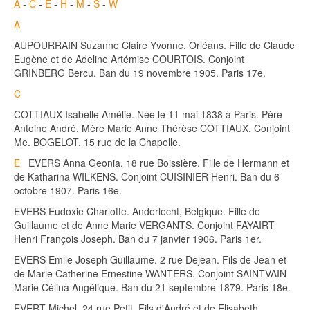
A
-
C
-
E
-
H
-
M
-
S
-
W
A
AUPOURRAIN Suzanne Claire Yvonne. Orléans. Fille de Claude
Eugène et de Adeline Artémise COURTOIS. Conjoint
GRINBERG Bercu. Ban du 19 novembre 1905. Paris 17e.
C
COTTIAUX Isabelle Amélie. Née le 11 mai 1838 à Paris. Père
Antoine André. Mère Marie Anne Thérèse COTTIAUX. Conjoint
Me. BOGELOT, 15 rue de la Chapelle.
E
EVERS Anna Geonia. 18 rue Boissière. Fille de Hermann et
de Katharina WILKENS. Conjoint CUISINIER Henri. Ban du 6
octobre 1907. Paris 16e.
EVERS Eudoxie Charlotte. Anderlecht, Belgique. Fille de
Guillaume et de Anne Marie VERGANTS. Conjoint FAYAIRT
Henri François Joseph. Ban du 7 janvier 1906. Paris 1er.
EVERS Emile Joseph Guillaume. 2 rue Dejean. Fils de Jean et
de Marie Catherine Ernestine WANTERS. Conjoint SAINTVAIN
Marie Célina Angélique. Ban du 21 septembre 1879. Paris 18e.
EVERT Michel. 24 rue Petit. Fils d'André et de Elisabeth