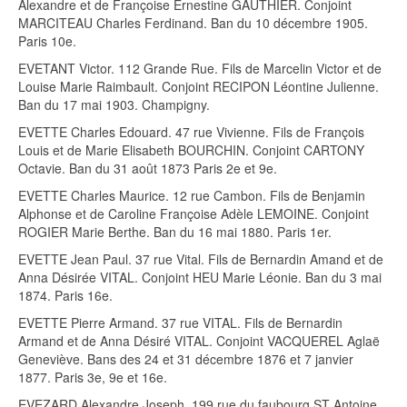
Alexandre et de Françoise Ernestine GAUTHIER. Conjoint
MARCITEAU Charles Ferdinand. Ban du 10 décembre 1905.
Paris 10e.
EVETANT Victor. 112 Grande Rue. Fils de Marcelin Victor et de
Louise Marie Raimbault. Conjoint RECIPON Léontine Julienne.
Ban du 17 mai 1903. Champigny.
EVETTE Charles Edouard. 47 rue Vivienne. Fils de François
Louis et de Marie Elisabeth BOURCHIN. Conjoint CARTONY
Octavie. Ban du 31 août 1873 Paris 2e et 9e.
EVETTE Charles Maurice. 12 rue Cambon. Fils de Benjamin
Alphonse et de Caroline Françoise Adèle LEMOINE. Conjoint
ROGIER Marie Berthe. Ban du 16 mai 1880. Paris 1er.
EVETTE Jean Paul. 37 rue Vital. Fils de Bernardin Amand et de
Anna Désirée VITAL. Conjoint HEU Marie Léonie. Ban du 3 mai
1874. Paris 16e.
EVETTE Pierre Armand. 37 rue VITAL. Fils de Bernardin
Armand et de Anna Désiré VITAL. Conjoint VACQUEREL Aglaë
Geneviève. Bans des 24 et 31 décembre 1876 et 7 janvier
1877. Paris 3e, 9e et 16e.
EVEZARD Alexandre Joseph. 199 rue du faubourg ST Antoine.