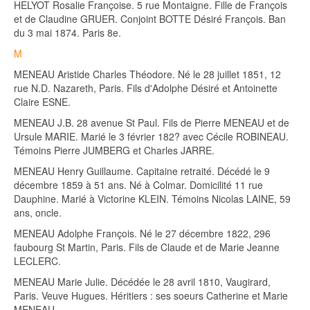
HELYOT Rosalie Françoise. 5 rue Montaigne. Fille de François
et de Claudine GRUER. Conjoint BOTTE Désiré François. Ban
du 3 mai 1874. Paris 8e.
M
MENEAU Aristide Charles Théodore. Né le 28 juillet 1851, 12
rue N.D. Nazareth, Paris. Fils d'Adolphe Désiré et Antoinette
Claire ESNE.
MENEAU J.B. 28 avenue St Paul. Fils de Pierre MENEAU et de
Ursule MARIE. Marié le 3 février 182? avec Cécile ROBINEAU.
Témoins Pierre JUMBERG et Charles JARRE.
MENEAU Henry Guillaume. Capitaine retraité. Décédé le 9
décembre 1859 à 51 ans. Né à Colmar. Domicilité 11 rue
Dauphine. Marié à Victorine KLEIN. Témoins Nicolas LAINE, 59
ans, oncle.
MENEAU Adolphe François. Né le 27 décembre 1822, 296
faubourg St Martin, Paris. Fils de Claude et de Marie Jeanne
LECLERC.
MENEAU Marie Julie. Décédée le 28 avril 1810, Vaugirard,
Paris. Veuve Hugues. Héritiers : ses soeurs Catherine et Marie
MENEAU.