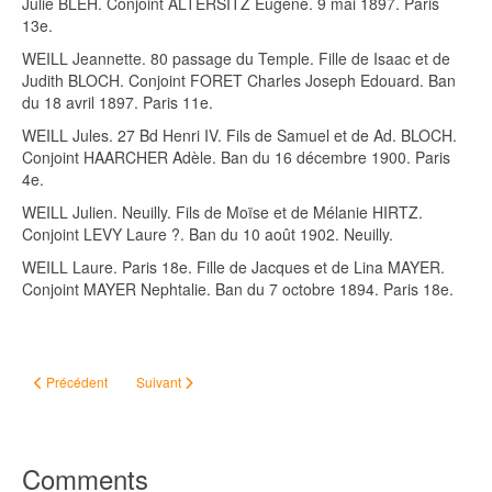
Julie BLEH. Conjoint ALTERSITZ Eugène. 9 mai 1897. Paris
13e.
WEILL Jeannette. 80 passage du Temple. Fille de Isaac et de
Judith BLOCH. Conjoint FORET Charles Joseph Edouard. Ban
du 18 avril 1897. Paris 11e.
WEILL Jules. 27 Bd Henri IV. Fils de Samuel et de Ad. BLOCH.
Conjoint HAARCHER Adèle. Ban du 16 décembre 1900. Paris
4e.
WEILL Julien. Neuilly. Fils de Moïse et de Mélanie HIRTZ.
Conjoint LEVY Laure ?. Ban du 10 août 1902. Neuilly.
WEILL Laure. Paris 18e. Fille de Jacques et de Lina MAYER.
Conjoint MAYER Nephtalie. Ban du 7 octobre 1894. Paris 18e.
Article précédent : Venelle des douaniers
Article suivant : 8 mai 1945
Précédent
Suivant
Comments