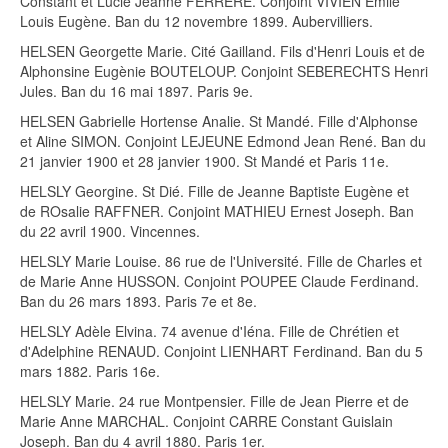
Constant et Lucie Jeanne FERRERE. Conjoint VIVIEN Emile
Louis Eugène. Ban du 12 novembre 1899. Aubervilliers.
HELSEN Georgette Marie. Cité Gailland. Fils d'Henri Louis et de
Alphonsine Eugènie BOUTELOUP. Conjoint SEBERECHTS Henri
Jules. Ban du 16 mai 1897. Paris 9e.
HELSEN Gabrielle Hortense Analie. St Mandé. Fille d'Alphonse
et Aline SIMON. Conjoint LEJEUNE Edmond Jean René. Ban du
21 janvier 1900 et 28 janvier 1900. St Mandé et Paris 11e.
HELSLY Georgine. St Dié. Fille de Jeanne Baptiste Eugène et
de ROsalie RAFFNER. Conjoint MATHIEU Ernest Joseph. Ban
du 22 avril 1900. Vincennes.
HELSLY Marie Louise. 86 rue de l'Université. Fille de Charles et
de Marie Anne HUSSON. Conjoint POUPEE Claude Ferdinand.
Ban du 26 mars 1893. Paris 7e et 8e.
HELSLY Adèle Elvina. 74 avenue d'Iéna. Fille de Chrétien et
d'Adelphine RENAUD. Conjoint LIENHART Ferdinand. Ban du 5
mars 1882. Paris 16e.
HELSLY Marie. 24 rue Montpensier. Fille de Jean Pierre et de
Marie Anne MARCHAL. Conjoint CARRE Constant Guislain
Joseph. Ban du 4 avril 1880. Paris 1er.