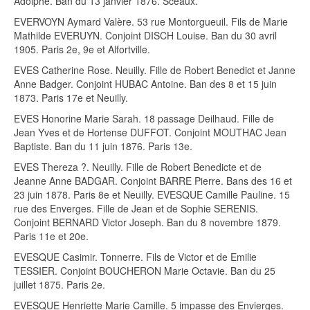
Adolphe. Ban du 13 janvier 1876. Sceaux.
EVERVOYN Aymard Valère. 53 rue Montorgueuil. Fils de Marie
Mathilde EVERUYN. Conjoint DISCH Louise. Ban du 30 avril
1905. Paris 2e, 9e et Alfortville.
EVES Catherine Rose. Neuilly. Fille de Robert Benedict et Janne
Anne Badger. Conjoint HUBAC Antoine. Ban des 8 et 15 juin
1873. Paris 17e et Neuilly.
EVES Honorine Marie Sarah. 18 passage Deilhaud. Fille de
Jean Yves et de Hortense DUFFOT. Conjoint MOUTHAC Jean
Baptiste. Ban du 11 juin 1876. Paris 13e.
EVES Thereza ?. Neuilly. Fille de Robert Benedicte et de
Jeanne Anne BADGAR. Conjoint BARRE Pierre. Bans des 16 et
23 juin 1878. Paris 8e et Neuilly. EVESQUE Camille Pauline. 15
rue des Enverges. Fille de Jean et de Sophie SERENIS.
Conjoint BERNARD Victor Joseph. Ban du 8 novembre 1879.
Paris 11e et 20e.
EVESQUE Casimir. Tonnerre. Fils de Victor et de Emilie
TESSIER. Conjoint BOUCHERON Marie Octavie. Ban du 25
juillet 1875. Paris 2e.
EVESQUE Henriette Marie Camille. 5 impasse des Envierges.