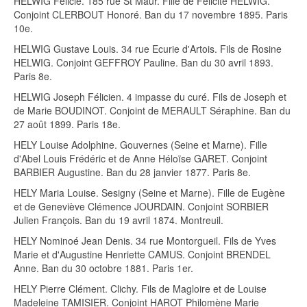
HELWIG Félicie. 185 rue St Maur. Fille de Félicité HELWIG.
Conjoint CLERBOUT Honoré. Ban du 17 novembre 1895. Paris
10e.
HELWIG Gustave Louis. 34 rue Ecurie d'Artois. Fils de Rosine
HELWIG. Conjoint GEFFROY Pauline. Ban du 30 avril 1893.
Paris 8e.
HELWIG Joseph Félicien. 4 impasse du curé. Fils de Joseph et
de Marie BOUDINOT. Conjoint de MERAULT Séraphine. Ban du
27 août 1899. Paris 18e.
HELY Louise Adolphine. Gouvernes (Seine et Marne). Fille
d'Abel Louis Frédéric et de Anne Héloïse GARET. Conjoint
BARBIER Augustine. Ban du 28 janvier 1877. Paris 8e.
HELY Maria Louise. Sesigny (Seine et Marne). Fille de Eugène
et de Geneviève Clémence JOURDAIN. Conjoint SORBIER
Julien François. Ban du 19 avril 1874. Montreuil.
HELY Nominoé Jean Denis. 34 rue Montorgueil. Fils de Yves
Marie et d'Augustine Henriette CAMUS. Conjoint BRENDEL
Anne. Ban du 30 octobre 1881. Paris 1er.
HELY Pierre Clément. Clichy. Fils de Magloire et de Louise
Madeleine TAMISIER. Conjoint HAROT Philomène Marie