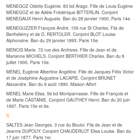
MENEGOZ Odette Eugénie. 83 bd Arago. Fille de Louis Eugène
MENEGOZ et de Adèle Frédérique BITTERLIN. Conjoint
MENEGAUX Henri Auguste. Ban du 28 janvier 1900. Paris 14e.
MENEGUZZER François André. 159 rue St Charles. Fils de
Barthélémy et de D. RERTOLER. Conjoint BLOT Louise
Alphonsine. Ban du 29 janvier 1893. Paris 15e.
MENCIS Marie. 72 rue des Archives. Fille de Jean et de
Marianne MICHELS. Conjoint BERTHIER Charles. Ban du 8
juillet 1900. Paris 10e.
MENEL Eugènie Albertine Angéline. Fille de Jacques Félix Victor
et de Joséphine Augustine LACAPIE. Conjoint BRUNET
Alexandre. Ban du 9 août 1890. Maison Alfort
MENEL Marie Elisa. 56 bd Montparnasse. Fille de François et
de Marie CASTANIE. Conjoint GAUTHEY Henri. Ban du 20 juin
1897. Paris 15e et 6e.
S
SALTES Jean Georges. 3 rue du Bouloi. Fils de Jean et de
Jeanne DUPOUY. Conjoint CHAUDERLOT Elisa Louise. Ban du
17 juin 1877. Paris 1er.