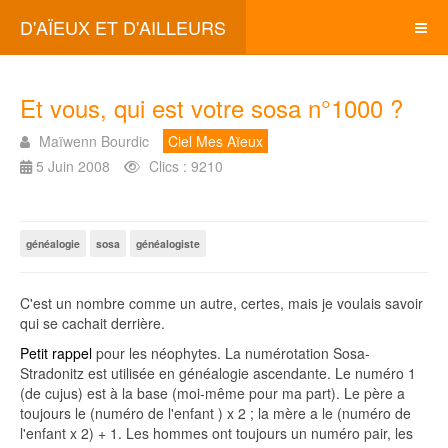
D'AÏEUX ET D'AILLEURS
Et vous, qui est votre sosa n°1000 ?
Maïwenn Bourdic
Ciel Mes Aïeux
5 Juin 2008
Clics : 9210
généalogie
sosa
généalogiste
C'est un nombre comme un autre, certes, mais je voulais savoir
qui se cachait derrière.
Petit rappel
pour les néophytes. La numérotation Sosa-
Stradonitz est utilisée en généalogie ascendante. Le numéro 1
(de cujus) est à la base (moi-même pour ma part). Le père a
toujours le (numéro de l'enfant ) x 2 ; la mère a le (numéro de
l'enfant x 2) + 1. Les hommes ont toujours un numéro pair, les