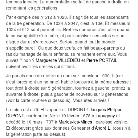
femmes impairs. La numérotation se fait de gauche à droite en
remontant les générations.
Par exemple des n°512 à 1023, il s'agit de tous les ascendants
de la 9e génération. De 1024 à 2047, c'est la 10e. Et messieurs
1024 et 512 sont père et fils. Bref les numéros c'est utile quand
la consanguinité s'en mêle, et pour archiver ses actes sur un
disque dur et s'y retrouver. Surtout quand tout le monde
s'appelle pareil. Ou que deux veufs, en fait beaux-parents du
fait du mariage de leurs enfants, se remarient entre eux. Vous
suivez ? non ?
Marguerite VILLEDIEU
et
Pierre PORTAIL
doivent avoir les oreilles qui sifflent...
Je parlais donc de mettre un nom sur monsieur 1000. Il (car
c'est forcément un homme) habite toujours à la même adresse :
tout droit à droite sur 5 génération, tournez à gauche, prenez la
suivante à droite, puis à gauche de nouveau sur 3 générations
(voir la carte routière ci-dessous). Vous êtes arrivés !
Le mien est ch'ti. Et s'appelle... DUPONT !
Jacques Philippe
DUPONT
, cordonnier. Né le 19 février 1678 à
Lapugnoy
et
décédé le 10 mars 1737 à
Marles-les-Mines
, paroisse voisine.
Et découvert grâce aux données Geneanet d'
André L.
(cousin à
la génération juste au-dessus).