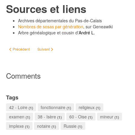
Sources et liens
Archives départementales du Pas-de-Calais
Nombres de sosas par génération
, sur Geneawiki
Arbre généalogique et cousin d'
André L.
Article précédent : Il était une foi...
Article suivant : BOURDIC Charles (1869-1916)
Précédent
Suivant
Comments
Tags
42 - Loire
fonctionnaire
religieux
(1)
(1)
(1)
examen
38 - Isère
60 - Oise
mineur
(1)
(1)
(1)
(1)
implexe
notaire
Russie
(1)
(1)
(1)