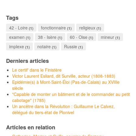
Tags
42 - Loire
fonctionnaire
religieux
(1)
(1)
(1)
examen
38 - Isère
60 - Oise
mineur
(1)
(1)
(1)
(1)
implexe
notaire
Russie
(1)
(1)
(1)
Derniers articles
Le certif' dans le Finistère
Victor Laurent Esliard, dit Surville, acteur (1808-1883)
Epidémie(s) à Mont-Saint-Éloi (Pas-de-Calais) au XVIIIe
siècle
"Capable de monter un bâtiment et de le commander au petit
cabotage" (1785)
Un ancêtre dans la Révolution : Guillaume Le Calvez,
délégué du tiers-état de Plonivel
Articles en relation