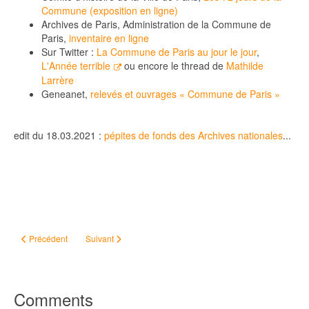
Commune (exposition en ligne)
Archives de Paris, Administration de la Commune de
Paris,
inventaire en ligne
Sur Twitter :
La Commune de Paris au jour le jour
,
L'Année terrible
ou encore le thread de
Mathilde
Larrère
Geneanet,
relevés et ouvrages « Commune de Paris »
edit du 18.03.2021 :
pépites de fonds des Archives nationales
...
Article précédent : Naissance posthume
Article suivant : Ainsi signent-elles...
Précédent
Suivant
Comments