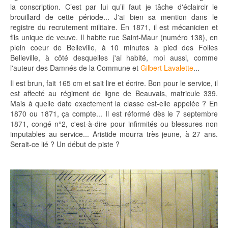
la conscription. C’est par lui qu’il faut je tâche d'éclaircir le
brouillard de cette période... J'ai bien sa mention dans le
registre du recrutement militaire. En 1871, il est mécanicien et
fils unique de veuve. Il habite rue Saint-Maur (numéro 138), en
plein coeur de Belleville, à 10 minutes à pied des Folies
Belleville, à côté desquelles j'ai habité, moi aussi, comme
l'auteur des Damnés de la Commune et
Gilbert Lavalette
...
Il est brun, fait 165 cm et sait lire et écrire. Bon pour le service, il
est affecté au régiment de ligne de Beauvais, matricule 339.
Mais à quelle date exactement la classe est-elle appelée ? En
1870 ou 1871, ça compte... Il est réformé dès le 7 septembre
1871, congé n°2, c'est-à-dire pour infirmités ou blessures non
imputables au service... Aristide mourra très jeune, à 27 ans.
Serait-ce lié ? Un début de piste ?