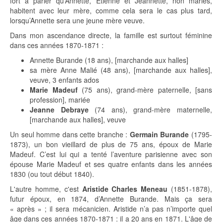
fort à parier qu’Annette, Etienne et Jeannette, non mariés,
habitent avec leur mère, comme cela sera le cas plus tard,
lorsqu’Annette sera une jeune mère veuve.
Dans mon ascendance directe, la famille est surtout féminine
dans ces années 1870-1871 :
Annette Burande (18 ans), [marchande aux halles]
sa mère Anne Malié (48 ans), [marchande aux halles],
veuve, 3 enfants ados
Marie Madeuf
(75 ans), grand-mère paternelle, [sans
profession], mariée
Jeanne Debraye
(74 ans), grand-mère maternelle,
[marchande aux halles], veuve
Un seul homme dans cette branche :
Germain Burande
(1795-
1873), un bon vieillard de plus de 75 ans, époux de Marie
Madeuf. C’est lui qui a tenté l’aventure parisienne avec son
épouse Marie Madeuf et ses quatre enfants dans les années
1830 (ou tout début 1840).
L'autre homme, c'est
Aristide Charles Meneau
(1851-1878),
futur époux, en 1874, d’Annette Burande. Mais ça sera
« après » ; il sera mécanicien. Aristide n’a pas n’importe quel
âge dans ces années 1870-1871 : il a 20 ans en 1871. L'âge de