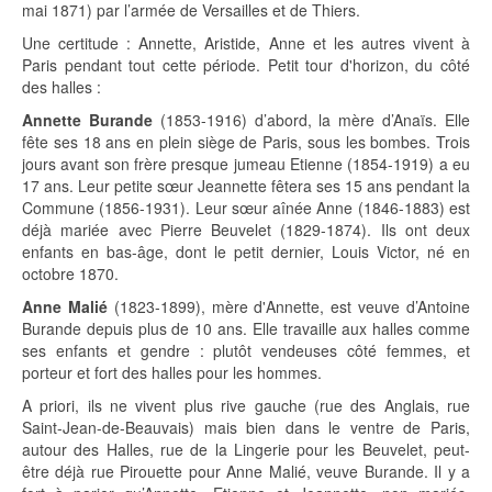
mai 1871) par l’armée de Versailles et de Thiers.
Une certitude : Annette, Aristide, Anne et les autres vivent à
Paris pendant tout cette période. Petit tour d'horizon, du côté
des halles :
Annette Burande
(1853-1916) d’abord, la mère d’Anaïs. Elle
fête ses 18 ans en plein siège de Paris, sous les bombes. Trois
jours avant son frère presque jumeau Etienne (1854-1919) a eu
17 ans. Leur petite sœur Jeannette fêtera ses 15 ans pendant la
Commune (1856-1931). Leur sœur aînée Anne (1846-1883) est
déjà mariée avec Pierre Beuvelet (1829-1874). Ils ont deux
enfants en bas-âge, dont le petit dernier, Louis Victor, né en
octobre 1870.
Anne Malié
(1823-1899), mère d'Annette, est veuve d’Antoine
Burande depuis plus de 10 ans. Elle travaille aux halles comme
ses enfants et gendre : plutôt vendeuses côté femmes, et
porteur et fort des halles pour les hommes.
A priori, ils ne vivent plus rive gauche (rue des Anglais, rue
Saint-Jean-de-Beauvais) mais bien dans le ventre de Paris,
autour des Halles, rue de la Lingerie pour les Beuvelet, peut-
être déjà rue Pirouette pour Anne Malié, veuve Burande. Il y a