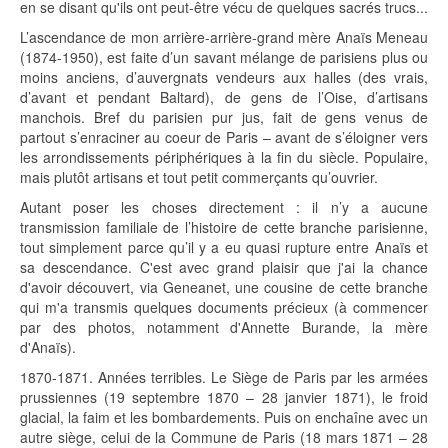
en se disant qu'ils ont peut-être vécu de quelques sacrés trucs...
L’ascendance de mon arrière-arrière-grand mère Anaïs Meneau
(1874-1950), est faite d’un savant mélange de parisiens plus ou
moins anciens, d’auvergnats vendeurs aux halles (des vrais,
d’avant et pendant Baltard), de gens de l’Oise, d’artisans
manchois. Bref du parisien pur jus, fait de gens venus de
partout s’enraciner au coeur de Paris – avant de s’éloigner vers
les arrondissements périphériques à la fin du siècle. Populaire,
mais plutôt artisans et tout petit commerçants qu’ouvrier.
Autant poser les choses directement : il n’y a aucune
transmission familiale de l’histoire de cette branche parisienne,
tout simplement parce qu’il y a eu quasi rupture entre Anaïs et
sa descendance. C'est avec grand plaisir que j'ai la chance
d'avoir découvert, via Geneanet, une cousine de cette branche
qui m'a transmis quelques documents précieux (à commencer
par des photos, notamment d'Annette Burande, la mère
d'Anaïs).
1870-1871. Années terribles. Le Siège de Paris par les armées
prussiennes (19 septembre 1870 – 28 janvier 1871), le froid
glacial, la faim et les bombardements. Puis on enchaîne avec un
autre siège, celui de la Commune de Paris (18 mars 1871 – 28