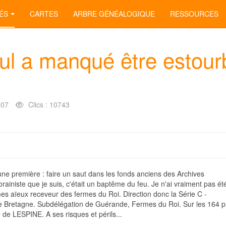
ÉS
CARTES
ARBRE GÉNÉALOGIQUE
RESSOURCES
l a manqué être estour
007
Clics : 10743
une première : faire un saut dans les fonds anciens des Archives
ainiste que je suis, c'était un baptême du feu. Je n'ai vraiment pas é
 mes aïeux receveur des fermes du Roi. Direction donc la Série C -
 de Bretagne. Subdélégation de Guérande, Fermes du Roi. Sur les 164 p
de LESPINE. A ses risques et périls...