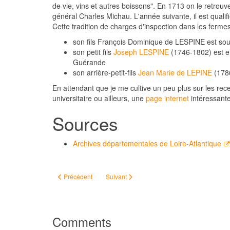
de vie, vins et autres boissons". En 1713 on le retrou
général Charles Michau. L'année suivante, il est qualifi
Cette tradition de charges d'inspection dans les ferme
son fils François Dominique de LESPINE est sou
son petit fils
Joseph LESPINE
(1746-1802) est e
Guérande
son arrière-petit-fils
Jean Marie de LEPINE
(1786
En attendant que je me cultive un peu plus sur les rec
universitaire ou ailleurs, une
page internet
intéressante
Sources
Archives départementales de Loire-Atlantique
Article précédent : Autant chercher une épine dans une botte de
Article suivant : Guillaume LE REUN, dit Le
Précédent
Suivant
Comments