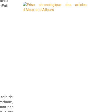
ainte
aFait
 acte de
verbaux,
sant par
, il est