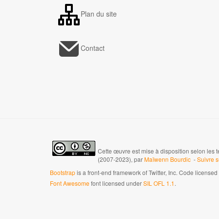
Plan du site
Contact
Cette œuvre est mise à disposition selon les 
(2007-2023), par
Maïwenn Bourdic
-
Suivre 
Bootstrap
is a front-end framework of Twitter, Inc. Code license
Font Awesome
font licensed under
SIL OFL 1.1
.