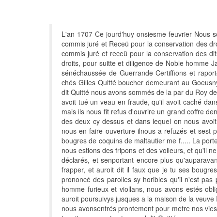
L'an 1707 Ce jourd'huy onsiesme feuvrier Nous s
commis juré et Receü pour la conservation des dr
commis juré et receü pour la conservation des dits
droits, pour suitte et diligence de Noble homme Ja
sénéchaussée de Guerrande Certiffions et raport
chés Gilles Quitté boucher demeurant au Goeusny p
dit Quitté nous avons sommés de la par du Roy de n
avoit tué un veau en fraude, qu'il avoit caché dans 
mais ils nous fit refus d'ouvrire un grand coffre de
des deux cy dessus et dans lequel on nous avoit
nous en faire ouverture ilnous a refuzés et sest 
bougres de coquins de maltautier me f..... La porte
nous estions des fripons et des volleurs, et qu'il ne
déclarés, et senportant encore plus qu'auparavan
frapper, et auroit dit il faux que je tu ses bougres
prononcé des parolles sy horibles qu'il n'est pas 
homme furieux et viollans, nous avons estés obli
auroit poursuivys jusques a la maison de la veuve
nous avonsentrés prontement pour metre nos vies e