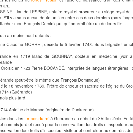
n an...
SPINE : Jan de LESPINE, notaire royal et procureur au siège royal de
 S'il y a sans aucun doute un lien entre ces deux derniers (parrainag
tacher mon François Dominique, qui pourrait être un de leurs fils...
 a au moins neuf enfants :
ne Claudine GORRE ; décédé le 5 février 1748. Sous brigadier emp
uérande en 1719 Isaac de GOURNAY, docteur en médecine (voir au
érande
 Croisic en 1723 Pierre BOCANDÉ, interprète de langues étrangères ;
Guérande (peut-être le même que François Dominique)
le 18 novembre 1769. Prêtre de choeur et sacriste de l'église du Croi
i 1714 (Guérande)
ois plus tard
1714 Antoine de Marsac (originaire de Dunkerque)
stes dans les
fermes du roi
à Guérande au début du XVIIIe siècle. En fé
r et commis juré et receü pour la conservation des droits d'Inspecteur a
nservation des droits d'inspecteur visiteur et controleur aux entréss de