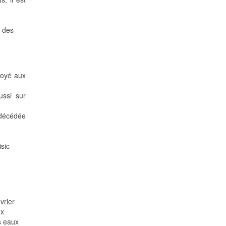
e des
loyé aux
ssi sur
 décédée
sic
vrier
ux
s eaux