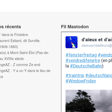
es récents
Fil Mastodon
f' dans le Finistère
aurent Esliard, dit Surville,
(1808-1883)
e(s) à Mont-Saint-Éloi (Pas-de-
au XVIIIe siècle
engeAZ - Z comme Ze end
ngeAZ - Y a un Y dans le lieu de
ce