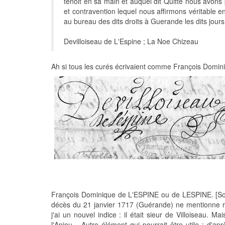
tenoit en sa main et auquel dit Quitté nous avons 
et contravention lequel nous affirmons véritable e
au bureau des dits droits à Guerande les dits jour
Devilloiseau de L'Espine ; La Noe Chizeau
Ah si tous les curés écrivaient comme François Dominiqu
François Dominique de L'ESPINE ou de LESPINE. [Sosa
décès du 21 janvier 1717 (Guérande) ne mentionne ri
j'ai un nouvel indice : il était sieur de Villoiseau
l'Anjou... Autre élément qui pourrait être utile : d'ap