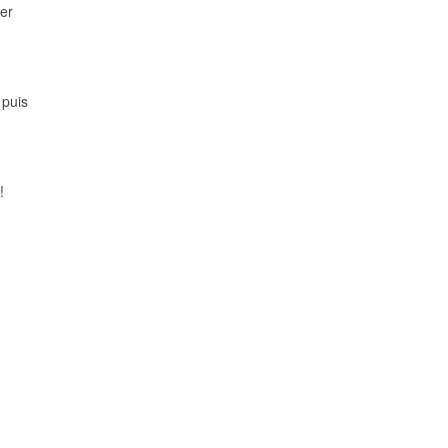
ier
 puis
!