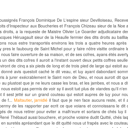
oussignés François Dominique De L'espine sieur Devilloiseau, Receve
oits d'Inspecteur aux Boucheries et François Chizeau sieur de la Noe 
 droits, a la requeste de Maistre Olivier Le Goarder adjudicataire des
cques Héruagault sieur de la Heaulle fermier des dits droits au baillia
ons nous estre transportés environs les trois a quatre heures après
res le faubourg de Saint Michel pour y faire nôtre visitte ordinaire l
ous faire ouverture de sa maison, et de ses cofres, ayans étés averty 
un des dits cofres il auroit a l'instant ouvert deux petits coffres seul
nviront de cinq a six pieds de long et de trois pied de large qui estoit a
 donné avis questoit caché le dit veau, et luy ayant dabondant som
pris à jurer exécrablement le Saint nom de Dieu, et nous auroit dit qu
 au plustost que je ne leurs casse les bras, et les jambes, et nous a di
 nous estoit pas permis de voir sy il avoit tué plus de viandes qu'il n'en
t il sest jetté sur un grand couteau qui estoit aupres de luy pour no
 de f...
Maltautier
,
jarnidié
il faut que je nen face aucuns reste, et il a
permy de les rapporter par ecrit ce que voians et connoissans le dit q
gés de nous retirer pour eviter a malh'eure et sortans de chés luy il
 René Thébaud aussi bouchere, et proche voisine dudit Quitté, chés laq
n suretés apréandant que le dit quitté nous ut frapés avec le couteau 