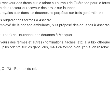
ve receveur des droits sur le tabac au bureau de Guérande pour le ferm
é de directeur et receveur des droits sur le tabac.
s royales puis dans les douanes se perpétue sur trois générations :
s brigadier des fermes à Assérac
mployé de la brigade ambulante, puis préposé des douanes à Assérac
-1838) est lieutenant des douanes à Mesquer
eveurs des fermes et autres (nominations, tâches, etc) à la bibliothèque
, plus orienté sur les gabellous, mais ça tombe bien, j'en ai en réserve 
, C 173 - Fermes du roi.
 foin...
 Jeune. Cinq mariages et quatre enterrements