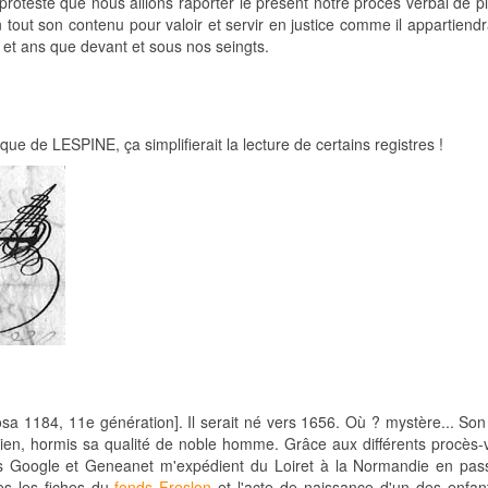
protesté que nous allions raporter le present notre proces verbal de pl
n tout son contenu pour valoir et servir en justice comme il appartiendr
s et ans que devant et sous nos seingts.
e de LESPINE, ça simplifierait la lecture de certains registres !
 1184, 11e génération]. Il serait né vers 1656. Où ? mystère... Son
en, hormis sa qualité de noble homme. Grâce aux différents procès-
. Mais Google et Geneanet m'expédient du Loiret à la Normandie en pas
rès les fiches du
fonds Freslon
et l'acte de naissance d'un des enfants