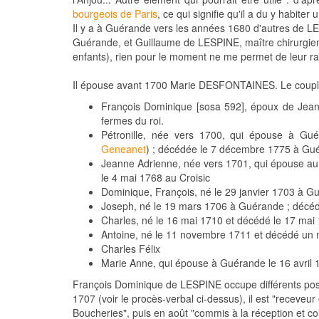
bourgeois de Paris
, ce qui signifie qu'il a du y habiter u
Il y a à Guérande vers les années 1680 d'autres de LE
Guérande, et Guillaume de LESPINE, maître chirurgien.
enfants), rien pour le moment ne me permet de leur rat
Il épouse avant 1700 Marie DESFONTAINES. Le couple
François Dominique [sosa 592], époux de Jean
fermes du roi.
Pétronille, née vers 1700, qui épouse à G
Geneanet
) ; décédée le 7 décembre 1775 à Gu
Jeanne Adrienne, née vers 1701, qui épouse au
le 4 mai 1768 au Croisic
Dominique, François, né le 29 janvier 1703 à 
Joseph, né le 19 mars 1706 à Guérande ; décédé 
Charles, né le 16 mai 1710 et décédé le 17 ma
Antoine, né le 11 novembre 1711 et décédé un m
Charles Félix
Marie Anne, qui épouse à Guérande le 16 avril 
François Dominique de LESPINE occupe différents po
1707 (voir le procès-verbal ci-dessus), il est "receveu
Boucheries", puis en août "commis à la réception et co