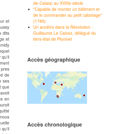
de-Calais) au XVIIIe siècle
"Capable de monter un bâtiment et
de le commander au petit cabotage"
ur et
(1785)
aussy
Un ancêtre dans la Révolution :
 dits
Guillaume Le Calvez, délégué du
ge et
tiers-état de Plonivel
 midy
equel
qu'il
Accès géographique
lement
u pres
mé de
e ses
t que
 avoit
us en
uroit
uitté
 nous
uelle
Accès chronologique
qu'il