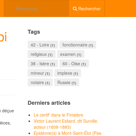
Rechercher
bi
Tags
42 - Loire
fonctionnaire
(1)
(1)
religieux
examen
(1)
(1)
38 - Isère
60 - Oise
(1)
(1)
mineur
implexe
(1)
(1)
notaire
Russie
(1)
(1)
Derniers articles
té déçue
Le certif' dans le Finistère
Victor Laurent Esliard, dit Surville,
ièces,
acteur (1808-1883)
Epidémie(s) à Mont-Saint-Éloi (Pas-