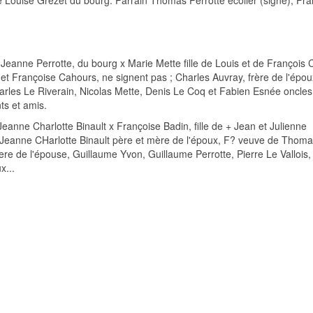
e Louise Grezet du bourg. Parrain Thomas Perrotte ecolier (signe), Fr
e Jeanne Perrotte, du bourg x Marie Mette fille de Louis et de François
t Françoise Cahours, ne signent pas ; Charles Auvray, frère de l'épou
arles Le Riverain, Nicolas Mette, Denis Le Coq et Fabien Esnée oncles
ts et amis.
eanne Charlotte Binault x Françoise Badin, fille de + Jean et Julienne
, Jeanne CHarlotte Binault père et mère de l'époux, F? veuve de Thoma
re de l'épouse, Guillaume Yvon, Guillaume Perrotte, Pierre Le Vallois,
x...