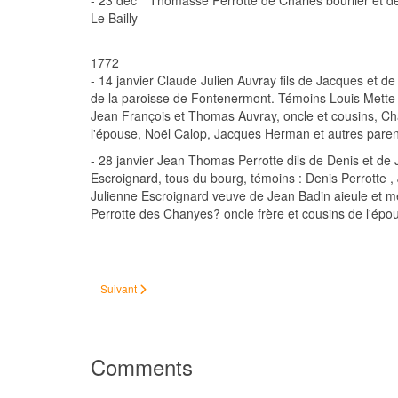
- 23 déc ° Thomasse Perrotte de Charles bourlier et d
Le Bailly
1772
- 14 janvier Claude Julien Auvray fils de Jacques et d
de la paroisse de Fontenermont. Témoins Louis Mette e
Jean François et Thomas Auvray, oncle et cousins, Ch
l'épouse, Noël Calop, Jacques Herman et autres paren
- 28 janvier Jean Thomas Perrotte dils de Denis et de J
Escroignard, tous du bourg, témoins : Denis Perrotte 
Julienne Escroignard veuve de Jean Badin aieule et me
Perrotte des Chanyes? oncle frère et cousins de l'épou
Article suivant : Carantilly
Suivant
Comments