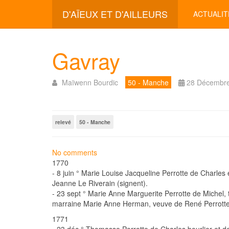
D'AÏEUX ET D'AILLEURS
ACTUALIT
Gavray
Maïwenn Bourdic
50 - Manche
28 Décembr
relevé
50 - Manche
No comments
1770
- 8 juin ° Marie Louise Jacqueline Perrotte de Charle
Jeanne Le Riverain (signent).
- 23 sept ° Marie Anne Marguerite Perrotte de Michel, 
marraine Marie Anne Herman, veuve de René Perrott
1771