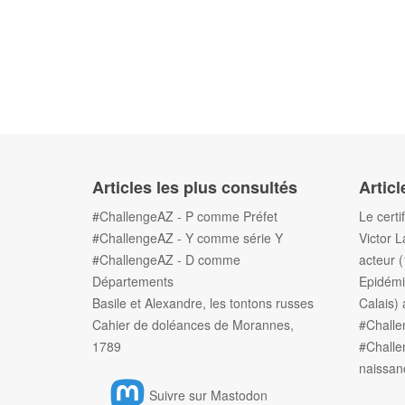
Articles les plus consultés
Articl
#ChallengeAZ - P comme Préfet
Le certi
#ChallengeAZ - Y comme série Y
Victor L
#ChallengeAZ - D comme
acteur 
Départements
Epidémi
Basile et Alexandre, les tontons russes
Calais) 
Cahier de doléances de Morannes,
#Chall
1789
#Challe
naissan
Suivre sur Mastodon