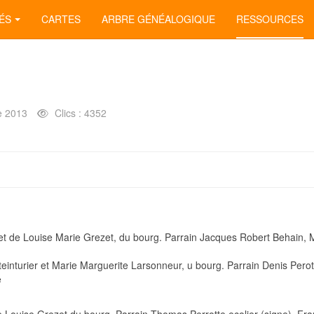
ÉS
CARTES
ARBRE GÉNÉALOGIQUE
RESSOURCES
e 2013
Clics : 4352
s et de Louise Marie Grezet, du bourg. Parrain Jacques Robert Behain, 
teinturier et Marie Marguerite Larsonneur, u bourg. Parrain Denis Perot
e