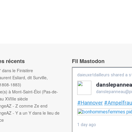
es récents
Fil Mastodon
f' dans le Finistère
aurent Esliard, dit Surville,
(1808-1883)
e(s) à Mont-Saint-Éloi (Pas-de-
au XVIIIe siècle
engeAZ - Z comme Ze end
ngeAZ - Y a un Y dans le lieu de
ce