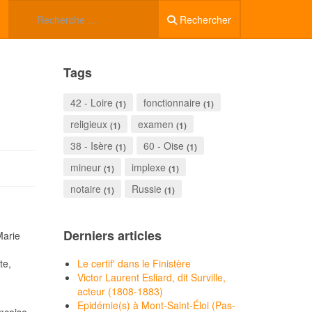
Rechercher
Tags
42 - Loire
fonctionnaire
(1)
(1)
religieux
examen
(1)
(1)
38 - Isère
60 - Oise
(1)
(1)
mineur
implexe
(1)
(1)
notaire
Russie
(1)
(1)
Derniers articles
Marie
te,
Le certif' dans le Finistère
Victor Laurent Esliard, dit Surville,
acteur (1808-1883)
Epidémie(s) à Mont-Saint-Éloi (Pas-