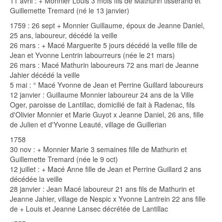
11 avril : + Monnier Louis 3 mois fils de Mathurin tisserand et
Guillemette Tremard (né le 13 janvier)
1759 : 26 sept + Monnier Guillaume, époux de Jeanne Daniel,
25 ans, laboureur, décédé la veille
26 mars : + Macé Marguerite 5 jours décédé la veille fille de
Jean et Yvonne Lentrin labourreurs (née le 21 mars)
26 mars : Macé Mathurin laboureurs 72 ans mari de Jeanne
Jahier décédé la veille
5 mai : ° Macé Yvonne de Jean et Perrine Guillard laboureurs
12 janvier : Guillaume Monnier laboureur 24 ans de la Ville
Oger, paroisse de Lantillac, domicilié de fait à Radenac, fils
d'Olivier Monnier et Marie Guyot x Jeanne Daniel, 26 ans, fille
de Julien et d'Yvonne Leauté, village de Guillerian
1758
30 nov : + Monnier Marie 3 semaines fille de Mathurin et
Guillemette Tremard (née le 9 oct)
12 juillet : + Macé Anne fille de Jean et Perrine Guillard 2 ans
décédée la veille
28 janvier : Jean Macé laboureur 21 ans fils de Mathurin et
Jeanne Jahier, village de Nespic x Yvonne Lantrein 22 ans fille
de + Louis et Jeanne Lansec décrétée de Lantillac