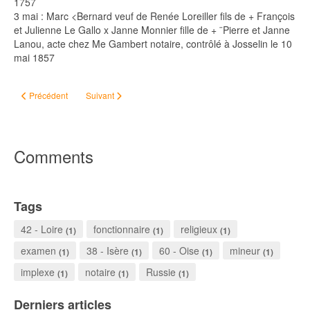
1757
3 mai : Marc <Bernard veuf de Renée Loreiller fils de + François
et Julienne Le Gallo x Janne Monnier fille de + ¨Pierre et Janne
Lanou, acte chez Me Gambert notaire, contrôlé à Josselin le 10
mai 1857
Article précédent : Riantec
Article suivant : Pleugriffet
Précédent
Suivant
Comments
Tags
42 - Loire
fonctionnaire
religieux
(1)
(1)
(1)
examen
38 - Isère
60 - Oise
mineur
(1)
(1)
(1)
(1)
implexe
notaire
Russie
(1)
(1)
(1)
Derniers articles