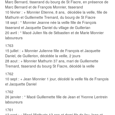
Marc Bernard, tisserand du bourg de St Fiacre, en présence de
Marc Bernard et de François Monnier, tisserand
10 février : + Monnier Etienne, 8 ans, décédée la veille, fille de
Mathurin et Guillemette Tremard, du bourg de St Fiacre
18 sept : ° Monnier Jeanne née la veille fille de François
tisserand et Jacquette Daniel du village de Guillerian
20 avril : ° Macé Julien fils de Sébastien et de Marie Monnier
laboureurs
1763
15 juillet : + Monnier Julienne fille de François et Jacquette
Daniel, de Guillerion, décédée la veille, 2 jours
28 aout : + Monnier Mathurin 37 ans, mari de Guillemette
Tremard, tisserand du bourg St Fiacre, décédé la veille
1762
10 sept : + Jean Monnier 1 jour, décédé la veille fils de François
et Jacquette Daniel
1762
26 janvier : ° Macé Guillemette fille de Jean et Yvonne Lentrein
laboureurs
1761
12 sept : + Macé Mathurin 12 ans et demi fils de feu Jean et