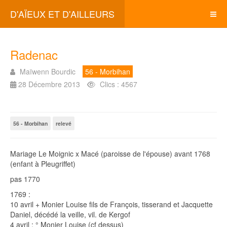
D'AÏEUX ET D'AILLEURS
Radenac
Maïwenn Bourdic
56 - Morbihan
28 Décembre 2013
Clics : 4567
56 - Morbihan
relevé
Mariage Le Moignic x Macé (paroisse de l'épouse) avant 1768
(enfant à Pleugriffet)
pas 1770
1769 :
10 avril + Monier Louise fils de François, tisserand et Jacquette
Daniel, décédé la veille, vil. de Kergof
4 avril : ° Monier Louise (cf dessus)