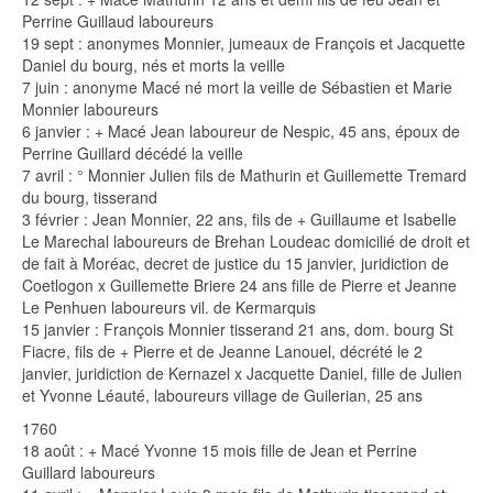
Perrine Guillaud laboureurs
19 sept : anonymes Monnier, jumeaux de François et Jacquette
Daniel du bourg, nés et morts la veille
7 juin : anonyme Macé né mort la veille de Sébastien et Marie
Monnier laboureurs
6 janvier : + Macé Jean laboureur de Nespic, 45 ans, époux de
Perrine Guillard décédé la veille
7 avril : ° Monnier Julien fils de Mathurin et Guillemette Tremard
du bourg, tisserand
3 février : Jean Monnier, 22 ans, fils de + Guillaume et Isabelle
Le Marechal laboureurs de Brehan Loudeac domicilié de droit et
de fait à Moréac, decret de justice du 15 janvier, juridiction de
Coetlogon x Guillemette Briere 24 ans fille de Pierre et Jeanne
Le Penhuen laboureurs vil. de Kermarquis
15 janvier : François Monnier tisserand 21 ans, dom. bourg St
Fiacre, fils de + Pierre et de Jeanne Lanouel, décrété le 2
janvier, juridiction de Kernazel x Jacquette Daniel, fille de Julien
et Yvonne Léauté, laboureurs village de Guilerian, 25 ans
1760
18 août : + Macé Yvonne 15 mois fille de Jean et Perrine
Guillard laboureurs