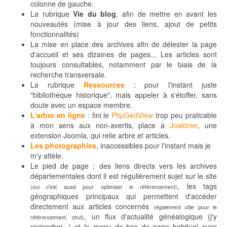
colonne de gauche.
La rubrique
Vie du blog
, afin de mettre en avant les
nouveautés (mise à jour des liens, ajout de petits
fonctionnalités)
La mise en place des archives afin de délester la page
d'accueil et ses dizaines de pages... Les articles sont
toujours consultables, notamment par le biais de la
recherche transversale.
La rubrique
Ressources
: pour l'instant juste
"bibliothèque historique", mais appeler à s'étoffer, sans
doute avec un espace membre.
L'arbre en ligne
: fini le
PhpGedView
trop peu praticable
à mon sens aux non-avertis, place à
Joaktree
, une
extension Joomla, qui relie arbre et articles.
Les photographies
, inaccessibles pour l'instant mais je
m'y attèle.
Le pied de page : des liens directs vers les archives
départementales dont il est régulièrement sujet sur le site
, les tags
(oui c'est aussi pour optimiser le référencement)
géographiques principaux qui permettent d'accéder
directement aux articles concernés
(également utile pour le
, un flux d'actualité généalogique (j'y
référencement, chut)
reviendrai...) et le menu de bas de page habituel avec