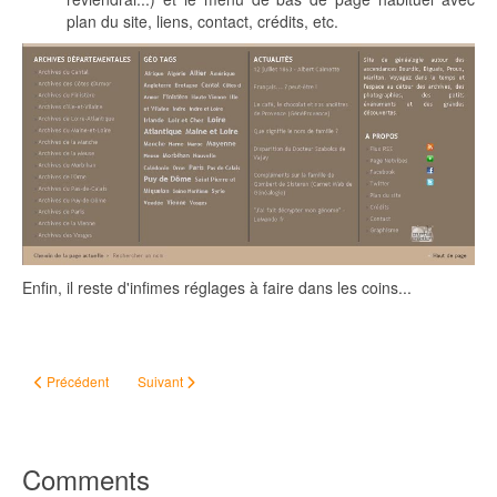
plan du site, liens, contact, crédits, etc.
Enfin, il reste d'infimes réglages à faire dans les coins...
Article précédent : Découvrez le Généafil !
Article suivant : Twitter et la généalogie
Précédent
Suivant
Comments