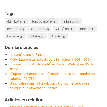
Tags
42 - Loire
fonctionnaire
religieux
(1)
(1)
(1)
examen
38 - Isère
60 - Oise
mineur
(1)
(1)
(1)
(1)
implexe
notaire
Russie
(1)
(1)
(1)
Derniers articles
Le certif' dans le Finistère
Victor Laurent Esliard, dit Surville, acteur (1808-1883)
Epidémie(s) à Mont-Saint-Éloi (Pas-de-Calais) au XVIIIe
siècle
"Capable de monter un bâtiment et de le commander au petit
cabotage" (1785)
Un ancêtre dans la Révolution : Guillaume Le Calvez,
délégué du tiers-état de Plonivel
Articles en relation
Archives départementales du Morbihan : en ligne