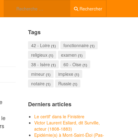
Rechercher
Tags
42 - Loire
fonctionnaire
(1)
(1)
religieux
examen
(1)
(1)
38 - Isère
60 - Oise
(1)
(1)
mineur
implexe
(1)
(1)
notaire
Russie
(1)
(1)
e
Derniers articles
Le certif' dans le Finistère
 le
Victor Laurent Esliard, dit Surville,
rs
acteur (1808-1883)
Epidémie(s) à Mont-Saint-Éloi (Pas-