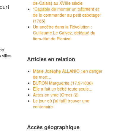
de-Calais) au XVIIIe siècle
ourt
"Capable de monter un bâtiment et
de le commander au petit cabotage"
(1785)
Un ancêtre dans la Révolution :
Guillaume Le Calvez, délégué du
tiers-état de Plonivel
ion
villes
Articles en relation
Marie Josèphe ALLANIO : en danger
de mort...
BURON Marguerite (17.9-1836)
Elle a fait un bébé toute seule...
Actes en vrac (Orne) (2)
Le jour où j'ai failli trouver une
centenaire
Accès géographique