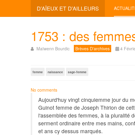
D'AÏEUX ET D'AILLEURS
ACTUALIT
1753 : des femmes 
Maïwenn Bourdic
Brèves D'archives
4 Févri
femme
naissance
sage-femme
No comments
Aujourd'huy vingt cinquiemme jour du m
Guinot femme de Joseph Thirion de cett
l'assemblée des femmes, à la pluralité de
serment ordinaire entre mes mains, conf
et ans cy dessus marqués.