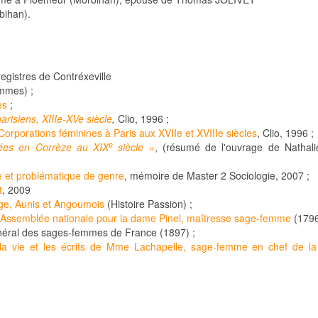
bihan).
 registres de Contréxeville
mmes) ;
es
;
risiens, XIIIe-XVe siècle
,
Clio, 1996 ;
 Corporations féminines à Paris aux XVIIe et XVIIIe siècles
, Clio, 1996 ;
e
ées en Corrèze au XIX
siècle
»
, (résumé de l'ouvrage de Nathal
 et problématique de genre
, mémoire de Master 2 Sociologie, 2007 ;
t
, 2009
ge, Aunis et Angoumois
(Histoire Passion) ;
 l'Assemblée nationale pour la dame Pinel, maîtresse sage-femme
(1796
général des sages-femmes de France (1897) ;
r la vie et les écrits de Mme Lachapelle, sage-femme en chef de l
artin-de-Limet (1706)