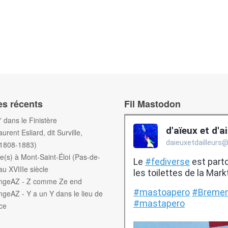
es récents
Fil Mastodon
f' dans le Finistère
aurent Esliard, dit Surville,
(1808-1883)
e(s) à Mont-Saint-Éloi (Pas-de-
au XVIIIe siècle
engeAZ - Z comme Ze end
ngeAZ - Y a un Y dans le lieu de
ce