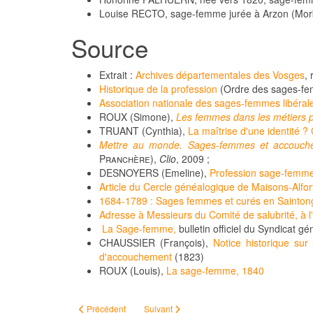
Louise RECTO, sage-femme jurée à Arzon (Mor
Source
Extrait :
Archives départementales des Vosges
,
Historique de la profession
(Ordre des sages-fe
Association nationale des sages-femmes libéral
ROUX (Simone),
Les femmes dans les métiers pa
TRUANT (Cynthia),
La maîtrise d'une identité ?
Mettre au monde. Sages-femmes et accouch
Pranchère
),
Clio
, 2009 ;
DESNOYERS (Emeline),
Profession sage-femme
Article du Cercle généalogique de Maisons-Alfor
1684-1789 : Sages femmes et curés en Sainton
Adresse à Messieurs du Comité de salubrité, à
La Sage-femme,
bulletin officiel du Syndicat 
CHAUSSIER (François),
Notice historique su
d'accouchement
(1823)
ROUX (Louis),
La sage-femme, 1840
Article précédent : Traversé par une épée : meurtre à Saint-M
Article suivant : Actes en vrac (Orne) (2)
Précédent
Suivant