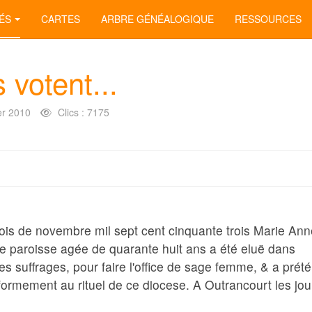
ÉS
CARTES
ARBRE GÉNÉALOGIQUE
RESSOURCES
votent...
er 2010
Clics : 7175
ois de novembre mil sept cent cinquante trois Marie Ann
e paroisse agée de quarante huit ans a été eluë dans
s suffrages, pour faire l'office de sage femme, & a prété
ormement au rituel de ce diocese. A Outrancourt les jou