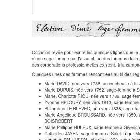
Occasion rêvée pour écrire les quelques lignes que je ré
d'une sage-femme par l'assemblée des femmes de la par
des corporations professionnelles existent, à la camp
Quelques unes des femmes rencontrées au fil des régi
Marie DAVID, née vers 1738, accoucheuse à Is
Marie DUPUIS, née vers 1752, sage-femme à Sa
Marie, Charlotte RIOU, née vers 1789, sage-fe
Yvonne HELOURY, née vers 1813, sage-femme à
Philomène LE BLEVEC, née vers 1838, sage-fe
Marie Angélique BROUSSARD, née vers 1859, sa
BOISROBERT
Marie Philippe HULEUX, sage-femme à Givenchy
Catherine JAYEN, sage-femme à Saint-Léger-M
Honorine PALHUERN, née vers 1820, sage-fem