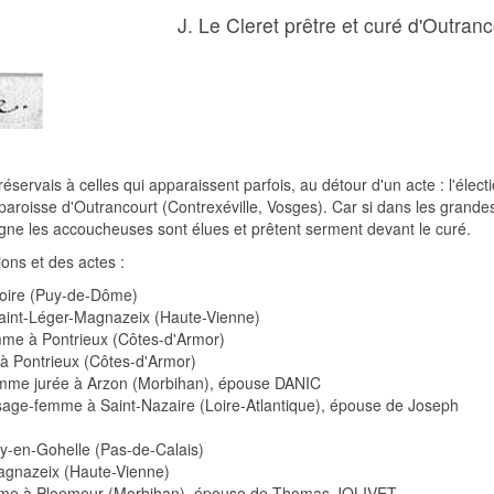
J. Le Cleret prêtre et curé d'Outranc
servais à celles qui apparaissent parfois, au détour d'un acte : l'élect
oisse d'Outrancourt (Contrexéville, Vosges). Car si dans les grandes 
agne les accoucheuses sont élues et prêtent serment devant le curé.
ons et des actes :
soire (Puy-de-Dôme)
int-Léger-Magnazeix (Haute-Vienne)
mme à Pontrieux (Côtes-d'Armor)
 Pontrieux (Côtes-d'Armor)
mme jurée à Arzon (Morbihan), épouse DANIC
ge-femme à Saint-Nazaire (Loire-Atlantique), épouse de Joseph
-en-Gohelle (Pas-de-Calais)
agnazeix (Haute-Vienne)
me à Ploemeur (Morbihan), épouse de Thomas JOLIVET