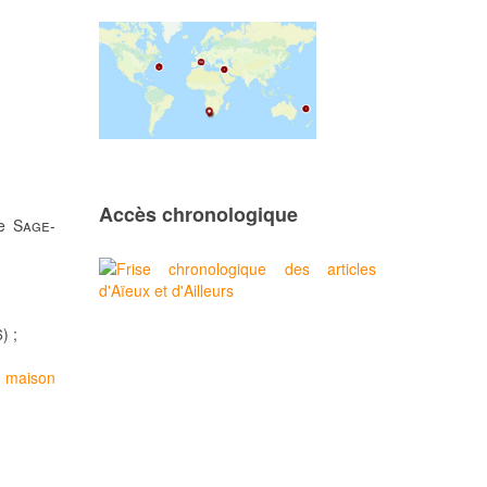
Accès chronologique
ie
Sage-
) ;
a maison