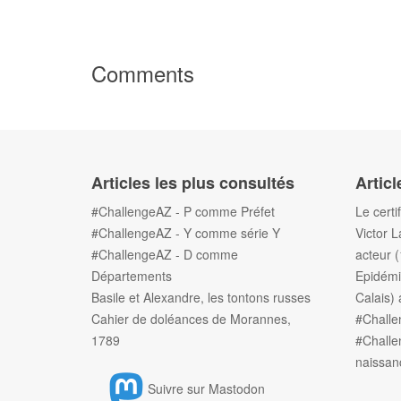
Comments
Articles les plus consultés
Articl
#ChallengeAZ - P comme Préfet
Le certi
#ChallengeAZ - Y comme série Y
Victor L
#ChallengeAZ - D comme
acteur 
Départements
Epidémi
Basile et Alexandre, les tontons russes
Calais) 
Cahier de doléances de Morannes,
#Chall
1789
#Challe
naissan
Suivre sur Mastodon