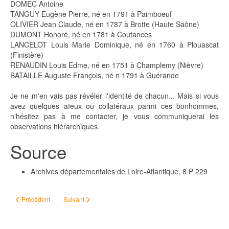
DOMEC Antoine
TANGUY Eugène Pierre, né en 1791 à Paimboeuf
OLIVIER Jean Claude, né en 1787 à Brotte (Haute Saône)
DUMONT Honoré, né en 1781 à Coutances
LANCELOT Louis Marie Dominique, né en 1760 à Plouascat
(Finistère)
RENAUDIN Louis Edme, né en 1751 à Champlemy (Nièvre)
BATAILLE Auguste François, né n 1791 à Guérande
Je ne m'en vais pas révéler l'identité de chacun... Mais si vous
avez quelques aïeux ou collatéraux parmi ces bonhommes,
n'hésitez pas à me contacter, je vous communiquerai les
observations hiérarchiques.
Source
Archives départementales de Loire-Atlantique, 8 P 229
Article précédent : Manifestation
Article suivant : Crues de la Dronne à Brantôme
Précédent
Suivant