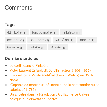
Comments
Tags
42 - Loire
fonctionnaire
religieux
(1)
(1)
(1)
examen
38 - Isère
60 - Oise
mineur
(1)
(1)
(1)
(1)
implexe
notaire
Russie
(1)
(1)
(1)
Derniers articles
Le certif' dans le Finistère
Victor Laurent Esliard, dit Surville, acteur (1808-1883)
Epidémie(s) à Mont-Saint-Éloi (Pas-de-Calais) au XVIIIe
siècle
"Capable de monter un bâtiment et de le commander au petit
cabotage" (1785)
Un ancêtre dans la Révolution : Guillaume Le Calvez,
délégué du tiers-état de Plonivel