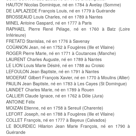
HAUTOY Nicolas Dominique, né en 1784 à Avelay (Somme)
DE LAPLAZEDE François Louis, né en 1779 à Guérande
BROSSEAUD Louis Charles, né en 1789 à Nantes
MINEL Antoine Gaspard, né en 1777 à Paris
RAPHAEL Pierre René Pélage, né en 1760 à Batz (Loire
Inférieure)
FRETATD Stanislas, né en 1776 à Savenay
COÜANON Jean, né en 1752 à Fougères (Ille et Vilaine)
ROGER Pierre Marie, né en 1771 à Coutances (Manche)
LAURENT Charles Auguste, né en 1789 à Nantes
LE LION Louis Marie Désiré, né en 1788 au Croisic
LEFOULON Jean Baptiste, né en 1791 à Nantes
MODERAT Gilbert François Xavier, né en 1770 à Moulins (Allier)
PAULIN Jean Baptiste, né en 1783 à Les Cayes (St Domingue)
LAINDET Charles Marie, né en 1789 à Rouen
CALLIER Claude Ignace, né en 1762 à Dôle (Jura)
ANTOINE Félix
MOIZAN Etienne, né en 1758 à Sereuil (Charente)
LEFORT Joseph, né en 1788 à Fougères (Ille et Vilaine)
COLLET François, né en 1777 à Bayeux (Calvados)
LE BOURDIEC Hilarion Jean Marie François, né en 1790 à
Guérande