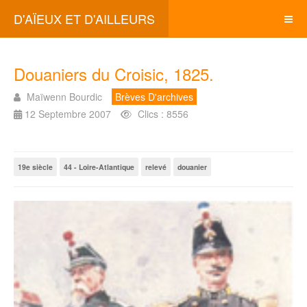
D'AÏEUX ET D'AILLEURS
Douaniers du Croisic, 1825.
Maïwenn Bourdic
Brèves D'archives
12 Septembre 2007
Clics : 8556
19e siècle
44 - Loire-Atlantique
relevé
douanier