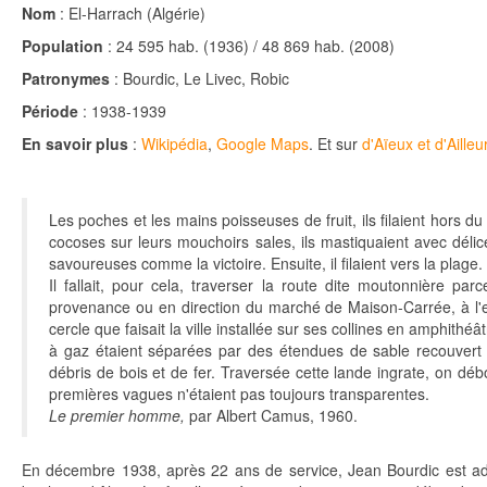
Nom
: El-Harrach (Algérie)
Population
: 24 595 hab. (1936) / 48 869 hab. (2008)
Patronymes
: Bourdic, Le Livec, Robic
Période
: 1938-1939
En savoir plus
:
Wikipédia
,
Google Maps
. Et sur
d'Aïeux et d'Ailleu
Les poches et les mains poisseuses de fruit, ils filaient hors du 
cocoses sur leurs mouchoirs sales, ils mastiquaient avec délic
savoureuses comme la victoire. Ensuite, il filaient vers la plage.
Il fallait, pour cela, traverser la route dite moutonnière p
provenance ou en direction du marché de Maison-Carrée, à l'est
cercle que faisait la ville installée sur ses collines en amphithé
à gaz étaient séparées par des étendues de sable recouvert 
débris de bois et de fer. Traversée cette lande ingrate, on débo
premières vagues n'étaient pas toujours transparentes.
Le premier homme,
par Albert Camus, 1960
.
En décembre 1938, après 22 ans de service, Jean Bourdic est admis 