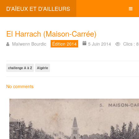
D'AÏEUX ET D'AILLEURS
El Harrach (Maison-Carrée)
Maïwenn Bourdic
Édition 2014
5 Juin 2014
Clics : 
challenge A à Z
Algérie
No comments