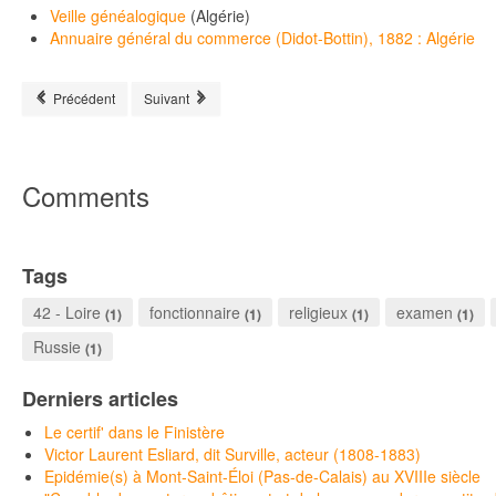
Veille généalogique
(Algérie)
Annuaire général du commerce (Didot-Bottin), 1882 : Algérie
Article précédent : Domfront
Article suivant : Fondial, en Peyrusse
Précédent
Suivant
Comments
Tags
42 - Loire
fonctionnaire
religieux
examen
(1)
(1)
(1)
(1)
Russie
(1)
Derniers articles
Le certif' dans le Finistère
Victor Laurent Esliard, dit Surville, acteur (1808-1883)
Epidémie(s) à Mont-Saint-Éloi (Pas-de-Calais) au XVIIIe siècle