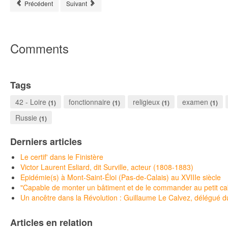
Article précédent : La Benâte
Article suivant : Neung-sur-Beuvron
Précédent
Suivant
Comments
Tags
42 - Loire
fonctionnaire
religieux
examen
(1)
(1)
(1)
(1)
Russie
(1)
Derniers articles
Le certif' dans le Finistère
Victor Laurent Esliard, dit Surville, acteur (1808-1883)
Epidémie(s) à Mont-Saint-Éloi (Pas-de-Calais) au XVIIIe siècle
"Capable de monter un bâtiment et de le commander au petit c
Un ancêtre dans la Révolution : Guillaume Le Calvez, délégué du 
Articles en relation