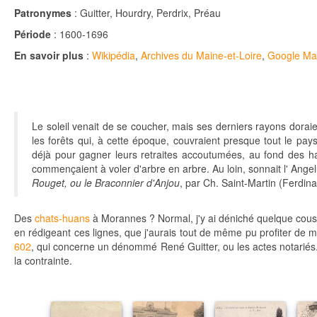
Patronymes
: Guitter, Hourdry, Perdrix, Préau
Période
: 1600-1696
En savoir plus
:
Wikipédia
,
Archives du Maine-et-Loire
,
Google Ma
Le soleil venait de se coucher, mais ses derniers rayons dorai
les forêts qui, à cette époque, couvraient presque tout le pa
déjà pour gagner leurs retraites accoutumées, au fond des hai
commençaient à voler d'arbre en arbre. Au loin, sonnait l' Ang
Rouget, ou le Braconnier d'Anjou
, par Ch. Saint-Martin (Ferdin
Des
chats-huans
à Morannes ? Normal, j'y ai déniché quelque cou
en rédigeant ces lignes, que j'aurais tout de même pu profiter de
602
, qui concerne un dénommé René Guitter, ou les actes notariés..
la contrainte.