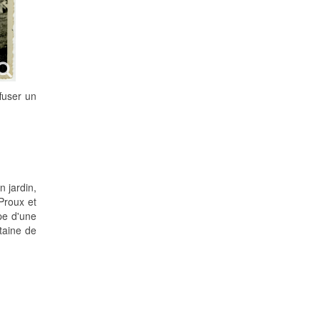
ffuser un
 jardin,
Proux et
pe d'une
taine de