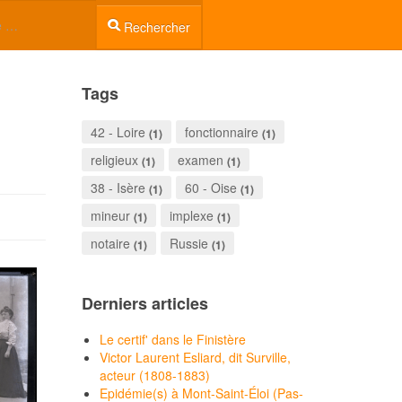
RESSOURCES
Rechercher
Tags
42 - Loire
fonctionnaire
(1)
(1)
religieux
examen
(1)
(1)
38 - Isère
60 - Oise
(1)
(1)
mineur
implexe
(1)
(1)
notaire
Russie
(1)
(1)
Derniers articles
Le certif' dans le Finistère
Victor Laurent Esliard, dit Surville,
acteur (1808-1883)
Epidémie(s) à Mont-Saint-Éloi (Pas-