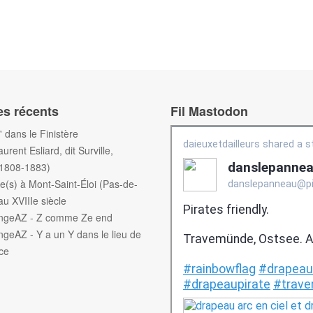
es récents
Fil Mastodon
f' dans le Finistère
aurent Esliard, dit Surville,
(1808-1883)
e(s) à Mont-Saint-Éloi (Pas-de-
au XVIIIe siècle
engeAZ - Z comme Ze end
ngeAZ - Y a un Y dans le lieu de
ce