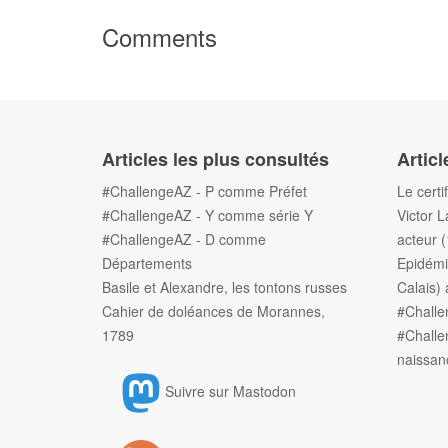
Comments
Articles les plus consultés
Articl
#ChallengeAZ - P comme Préfet
Le certi
#ChallengeAZ - Y comme série Y
Victor L
#ChallengeAZ - D comme
acteur 
Départements
Epidémi
Basile et Alexandre, les tontons russes
Calais) 
Cahier de doléances de Morannes,
#Chall
1789
#Challe
naissan
Suivre sur Mastodon