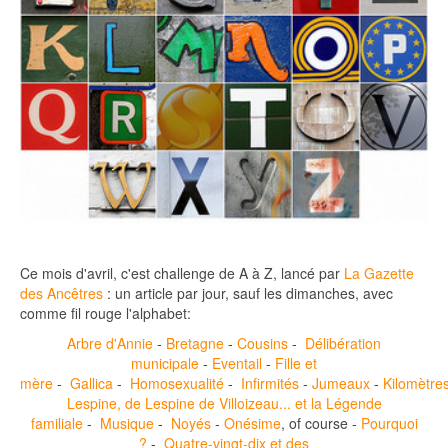
Ce mois d'avril, c'est challenge de A à Z, lancé par
La Gazette
des Ancêtres
: un article par jour, sauf les dimanches, avec
comme fil rouge l'alphabet:
Arbre d'Annie
-
Bretagne
-
Cousins
-
Délibération
municipale
-
Eventail
-
Fille et
mère
-
Gallica
-
Homosexualité
-
Infirmités
-
Jumeaux
-
Kilomètre
Lespine, de Lespine de Villoizeau... et la Légende
familiale
-
Musique
-
Noyés
-
Onésime
, of course -
Pourquoi
?
-
Quatre-vingt-dix et des