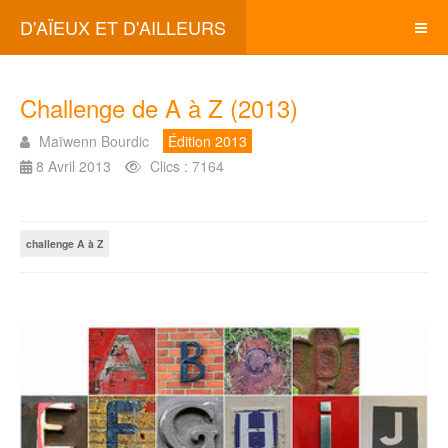
D'AÏEUX ET D'AILLEURS
Challenge de A à Z (2013)
Maïwenn Bourdic
Édition 2013
8 Avril 2013
Clics : 7164
challenge A à Z