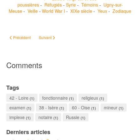
poussières
-
Réfugiés
-
Syrie
-
Témoins
-
Ugny-sur-
Meuse
-
Veille
-
World War I
-
XIXe siècle
-
Yeux
-
Zodiaque
Article précédent : #ChallengeAZ – Homosexualité et généalogie
Article suivant : #ChallengeAZ – Infirmités
Précédent
Suivant
Comments
Tags
42 - Loire
fonctionnaire
religieux
(1)
(1)
(1)
examen
38 - Isère
60 - Oise
mineur
(1)
(1)
(1)
(1)
implexe
notaire
Russie
(1)
(1)
(1)
Derniers articles