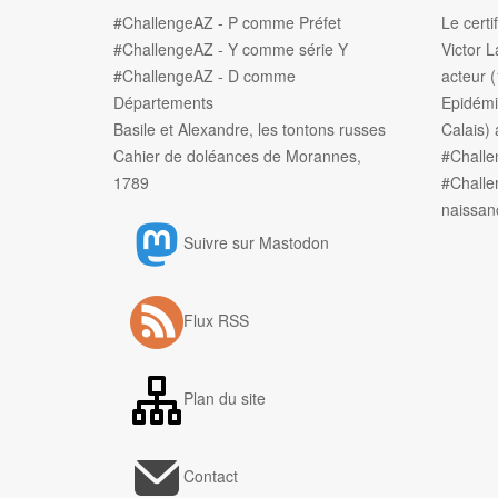
#ChallengeAZ - P comme Préfet
Le certi
#ChallengeAZ - Y comme série Y
Victor L
#ChallengeAZ - D comme
acteur 
Départements
Epidémi
Basile et Alexandre, les tontons russes
Calais) 
Cahier de doléances de Morannes,
#Chall
1789
#Challe
naissan
Suivre sur Mastodon
Flux RSS
Plan du site
Contact