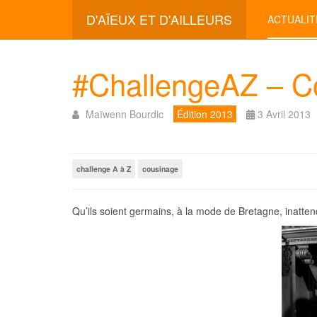
D'AÏEUX ET D'AILLEURS
ACTUALIT
#ChallengeAZ – C
Maïwenn Bourdic
Édition 2013
3 Avril 2013
challenge A à Z
cousinage
Qu’ils soient germains, à la mode de Bretagne, inatte