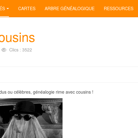
ÉS
CARTES
ARBRE GÉNÉALOGIQUE
RESSOURCES
ousins
Clics : 3522
ndus ou célèbres, généalogie rime avec cousins !