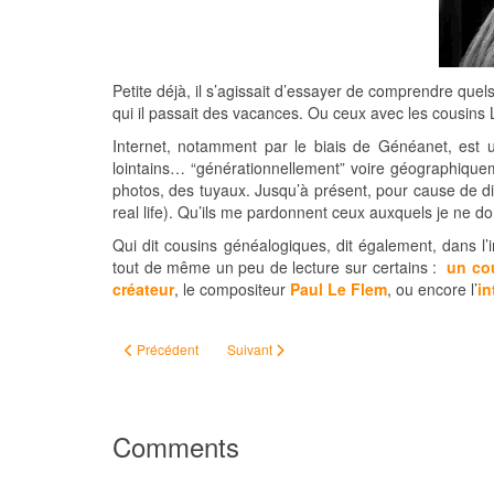
Petite déjà, il s’agissait d’essayer de comprendre que
qui il passait des vacances. Ou ceux avec les cousins 
Internet, notamment par le biais de Généanet, est
lointains… “générationnellement” voire géographique
photos, des tuyaux. Jusqu’à présent, pour cause de di
real life). Qu’ils me pardonnent ceux auxquels je ne 
Qui dit cousins généalogiques, dit également, dans l’i
tout de même un peu de lecture sur certains :
un co
créateur
, le compositeur
Paul Le Flem
, ou encore l’
i
Article précédent : #ChallengeAZ – Bretagne
Article suivant : #ChallengeAZ – Délibératio
Précédent
Suivant
Comments