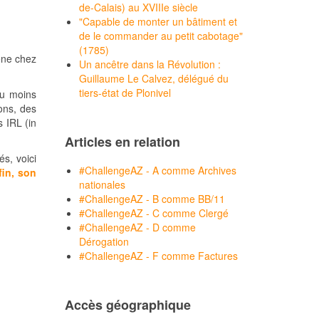
de-Calais) au XVIIIe siècle
"Capable de monter un bâtiment et
de le commander au petit cabotage"
(1785)
dène chez
Un ancêtre dans la Révolution :
Guillaume Le Calvez, délégué du
tiers-état de Plonivel
ou moins
ons, des
 IRL (in
Articles en relation
és, voici
#ChallengeAZ - A comme Archives
fin, son
nationales
#ChallengeAZ - B comme BB/11
#ChallengeAZ - C comme Clergé
#ChallengeAZ - D comme
Dérogation
#ChallengeAZ - F comme Factures
Accès géographique