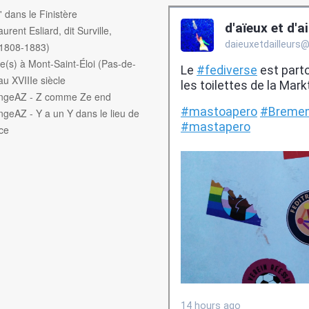
f' dans le Finistère
aurent Esliard, dit Surville,
(1808-1883)
e(s) à Mont-Saint-Éloi (Pas-de-
au XVIIIe siècle
engeAZ - Z comme Ze end
ngeAZ - Y a un Y dans le lieu de
ce