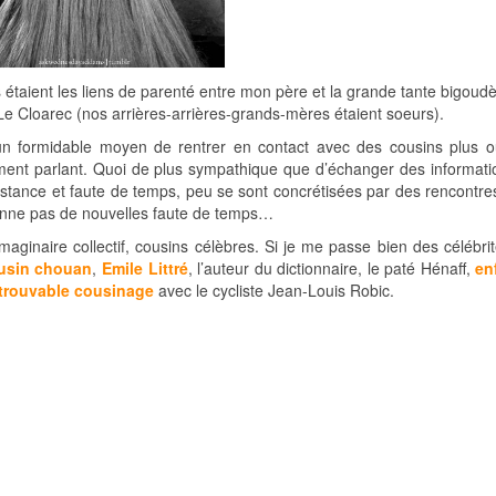
ls étaient les liens de parenté entre mon père et la grande tante bigou
Le Cloarec (nos arrières-arrières-grands-mères étaient soeurs).
 un formidable moyen de rentrer en contact avec des cousins plus 
ment parlant. Quoi de plus sympathique que d’échanger des informati
stance et faute de temps, peu se sont concrétisées par des rencontres
donne pas de nouvelles faute de temps…
maginaire collectif, cousins célèbres. Si je me passe bien des célébrit
usin chouan
,
Emile Littré
, l’auteur du dictionnaire, le paté Hénaff,
en
ntrouvable cousinage
avec le cycliste Jean-Louis Robic.
ns municipales