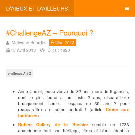
D'AÏEUX ET D'AILLEURS
#ChallengeAZ – Pourquoi ?
Maïwenn Bourdic
Édition 2013
18 Avril 2013
Clics : 4690
challenge A à Z
Anne Cholet, jeune veuve de 32 ans, mère de 5 gamins,
dont le plus jeune a tout juste 2 ans, disparaît-elle
brusquement, seule… l’espace de 30 ans ? pour
réapparaître au même endroit ! (article
Croire aux
fantômes
)
Robert Gallery de la Rosaire
semble en 1736
abandonner tout son héritage, titres et biens (dont la