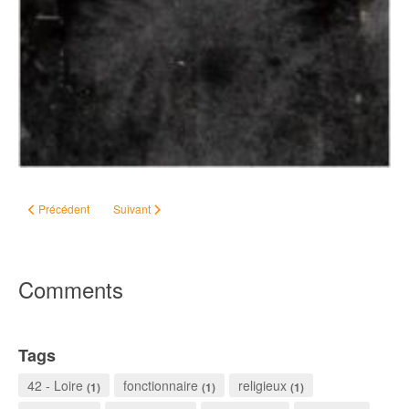
Article précédent : #ChallengeAZ – Onésime of course
Article suivant : #ChallengeAZ – Quatre-vingt-dix et des po
Précédent
Suivant
Comments
Tags
42 - Loire
fonctionnaire
religieux
(1)
(1)
(1)