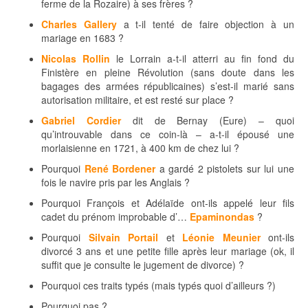
ferme de la Rozaire) à ses frères ?
Charles Gallery
a t-il tenté de faire objection à un
mariage en 1683 ?
Nicolas Rollin
le Lorrain a-t-il atterri au fin fond du
Finistère en pleine Révolution (sans doute dans les
bagages des armées républicaines) s’est-il marié sans
autorisation militaire, et est resté sur place ?
Gabriel Cordier
dit de Bernay (Eure) – quoi
qu’introuvable dans ce coin-là – a-t-il épousé une
morlaisienne en 1721, à 400 km de chez lui ?
Pourquoi
René Bordener
a gardé 2 pistolets sur lui une
fois le navire pris par les Anglais ?
Pourquoi François et Adélaïde ont-ils appelé leur fils
cadet du prénom improbable d’…
Epaminondas
?
Pourquoi
Silvain Portail
et
Léonie Meunier
ont-ils
divorcé 3 ans et une petite fille après leur mariage (ok, il
suffit que je consulte le jugement de divorce) ?
Pourquoi ces traits typés (mais typés quoi d’ailleurs ?)
Pourquoi pas ?