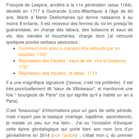
François de Lespine, ancêtre à la 11e génération (sosa 1184),
décédé en 1717 à Guérande (Loire-Atlantique) à l'âge de 60
ans. Marié à Marie Desfontaines qui donne naissance à au
moins 8 enfants. Il est receveur des fermes du roi en presqu'île
guérandaise, en charge des tabacs, des boissons et eaux de
vie, des viandes et boucheries, charge dont j'ai retrouvé
quelques procès-verbaux savoureux :
Comment mon aïeul a manqué être estourbi par un
boucher, 1707
Répression des fraudes : eaux de vie, vins et boissons,
1707
Répression des fraudes : le tabac, 1713
Il a une magnifique signature (j'avoue, c'est ma préférée). Il est
très ponctuellement dit "sieur de Villoiseaux", et mentionné une
fois " bourgeois de Paris" (ce qui signifie qu'il a habité un an à
Paris).
C'est "beaucoup" d'informations pour un gars de cette période,
mais n'ayant pas le basique (mariage, baptême, ascendance),
je restais un peu sur ma faim... J'ai eu l'occasion d'évoquer
cette épine généalogique qui porte bien son nom lors d'un
généathème en 2014 (
voir l'article
) ; c'était mon L du premier