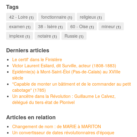
Tags
42 - Loire
fonctionnaire
religieux
(1)
(1)
(1)
examen
38 - Isère
60 - Oise
mineur
(1)
(1)
(1)
(1)
implexe
notaire
Russie
(1)
(1)
(1)
Derniers articles
Le certif' dans le Finistère
Victor Laurent Esliard, dit Surville, acteur (1808-1883)
Epidémie(s) à Mont-Saint-Éloi (Pas-de-Calais) au XVIIIe
siècle
"Capable de monter un bâtiment et de le commander au petit
cabotage" (1785)
Un ancêtre dans la Révolution : Guillaume Le Calvez,
délégué du tiers-état de Plonivel
Articles en relation
Changement de nom : de MARIE à MARITON
Un convertisseur de dates révolutionnaires d'époque