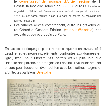
le
convertisseur de monnaie d'Ancien régime
de T.
Fessin, la modique somme de 339 000 euros !
A mettre en
regard des 1031 livres de l'inventaire après décès de François de Lespine en
1717 (où est passé l'argent ? pas que dans sa charge de receveur des
fermes j'imagine !)
Les familles alliées comprennent, outre les graveurs du
roi Gérard et Gaspard Edelinck (
voir sur Wikipédia
), des
avocats et des bourgeois de Paris.
En fait de débloquage, je ne remonte "que" d'un niveau côté
Lespine, et les nouveaux éléments, confrontés aux données en
ligne, n'ont pour l'instant pas permis d'aller plus loin que
l'identité des parents de François de Lespine. Il va falloir creuser
encore pour trouver un éventuel lien avec les maîtres maçons et
architectes parisiens
Delespine
.