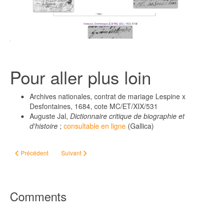
Pour aller plus loin
Archives nationales, contrat de mariage Lespine x
Desfontaines, 1684, cote MC/ET/XIX/531
Auguste Jal,
Dictionnaire critique de biographie et
d'histoire
;
consultable en ligne
(Gallica)
Article précédent : Une épine en moins : aujourd'hui je choisis mon aïeule..
Article suivant : Jean Baptiste Elizano, massacré dans les 
Précédent
Suivant
Comments