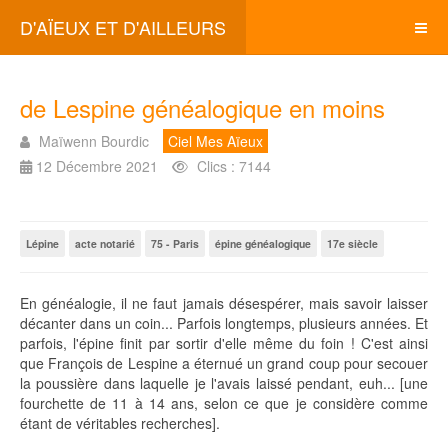
D'AÏEUX ET D'AILLEURS
de Lespine généalogique en moins
Maïwenn Bourdic
Ciel Mes Aïeux
12 Décembre 2021
Clics : 7144
Lépine
acte notarié
75 - Paris
épine généalogique
17e siècle
En généalogie, il ne faut jamais désespérer, mais savoir laisser
décanter dans un coin... Parfois longtemps, plusieurs années. Et
parfois, l'épine finit par sortir d'elle même du foin ! C'est ainsi
que François de Lespine a éternué un grand coup pour secouer
la poussière dans laquelle je l'avais laissé pendant, euh... [une
fourchette de 11 à 14 ans, selon ce que je considère comme
étant de véritables recherches].