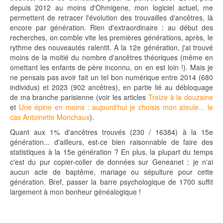
depuis 2012 au moins d'Ohmigene, mon logiciel actuel, me
permettent de retracer l'évolution des trouvailles d'ancêtres, là
encore par génération. Rien d'extraordinaire : au début des
recherches, on comble vite les premières générations, après, le
rythme des nouveautés ralentit. A la 12e génération, j'ai trouvé
moins de la moitié du nombre d'ancêtres théoriques (même en
omettant les enfants de père inconnu, on en est loin !). Mais je
ne pensais pas avoir fait un tel bon numérique entre 2014 (680
individus) et 2023 (902 ancêtres), en partie lié au débloquage
de ma branche parisienne (voir les articles
Treize à la douzaine
et
Une épine en moins : aujourd'hui je choisis mon aïeule... le
cas Antoinette Monchaux
).
Quant aux 1% d'ancêtres trouvés (230 / 16384) à la 15e
génération... d'ailleurs, est-ce bien raisonnable de faire des
statistiques à la 15e génération ? En plus, la plupart du temps
c'est du pur copier-coller de données sur Geneanet : je n'ai
aucun acte de baptême, mariage ou sépulture pour cette
génération. Bref, passer la barre psychologique de 1700 suffit
largement à mon bonheur généalogique !