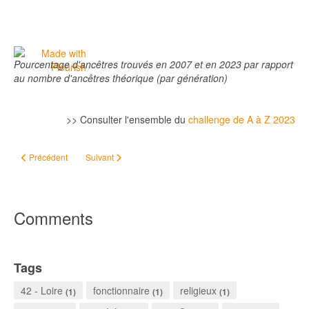
Pourcentage d'ancêtres trouvés en 2007 et en 2023 par rapport
au nombre d'ancêtres théorique (par génération)
>> Consulter l'ensemble du
challenge de A à Z 2023
Article précédent : Challenge de A à Z - Visualisations des données généalo
Article suivant : #ChallengeAZ - Bretagne
Précédent
Suivant
Comments
Tags
42 - Loire
fonctionnaire
religieux
(1)
(1)
(1)