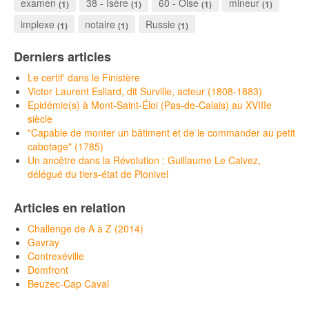
examen
38 - Isère
60 - Oise
mineur
(1)
(1)
(1)
(1)
implexe
notaire
Russie
(1)
(1)
(1)
Derniers articles
Le certif' dans le Finistère
Victor Laurent Esliard, dit Surville, acteur (1808-1883)
Epidémie(s) à Mont-Saint-Éloi (Pas-de-Calais) au XVIIIe
siècle
"Capable de monter un bâtiment et de le commander au petit
cabotage" (1785)
Un ancêtre dans la Révolution : Guillaume Le Calvez,
délégué du tiers-état de Plonivel
Articles en relation
Challenge de A à Z (2014)
Gavray
Contrexéville
Domfront
Beuzec-Cap Caval