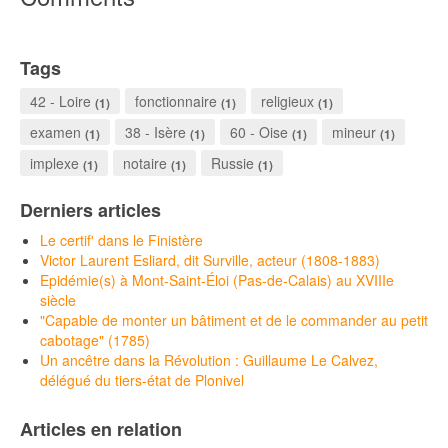
Tags
42 - Loire
fonctionnaire
religieux
(1)
(1)
(1)
examen
38 - Isère
60 - Oise
mineur
(1)
(1)
(1)
(1)
implexe
notaire
Russie
(1)
(1)
(1)
Derniers articles
Le certif' dans le Finistère
Victor Laurent Esliard, dit Surville, acteur (1808-1883)
Epidémie(s) à Mont-Saint-Éloi (Pas-de-Calais) au XVIIIe
siècle
"Capable de monter un bâtiment et de le commander au petit
cabotage" (1785)
Un ancêtre dans la Révolution : Guillaume Le Calvez,
délégué du tiers-état de Plonivel
Articles en relation