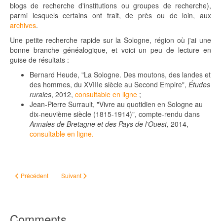
blogs de recherche d'institutions ou groupes de recherche),
parmi lesquels certains ont trait, de près ou de loin, aux
archives
.
Une petite recherche rapide sur la Sologne, région où j'ai une
bonne branche généalogique, et voici un peu de lecture en
guise de résultats :
Bernard Heude, "La Sologne. Des moutons, des landes et
des hommes, du XVIIIe siècle au Second Empire",
Études
rurales
, 2012,
consultable en ligne
;
Jean-Pierre Surrault, "Vivre au quotidien en Sologne au
dix-neuvième siècle (1815-1914)", compte-rendu dans
Annales de Bretagne et des Pays de l’Ouest,
2014,
consultable en ligne.
Article précédent : #ChallengeAZ - Ni dieu, ni maître
Article suivant : #ChallengeAZ - Puck
Précédent
Suivant
Comments