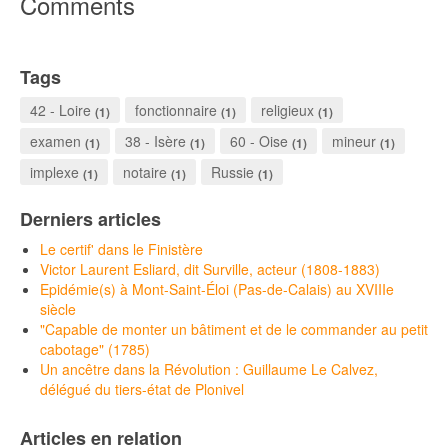
Comments
Tags
42 - Loire
fonctionnaire
religieux
(1)
(1)
(1)
examen
38 - Isère
60 - Oise
mineur
(1)
(1)
(1)
(1)
implexe
notaire
Russie
(1)
(1)
(1)
Derniers articles
Le certif' dans le Finistère
Victor Laurent Esliard, dit Surville, acteur (1808-1883)
Epidémie(s) à Mont-Saint-Éloi (Pas-de-Calais) au XVIIIe
siècle
"Capable de monter un bâtiment et de le commander au petit
cabotage" (1785)
Un ancêtre dans la Révolution : Guillaume Le Calvez,
délégué du tiers-état de Plonivel
Articles en relation