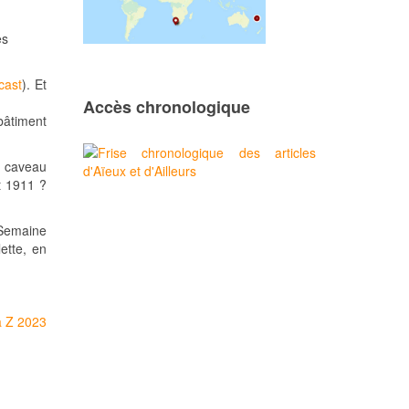
es
cast
). Et
Accès chronologique
bâtiment
n caveau
t 1911 ?
 Semaine
ette, en
à Z 2023