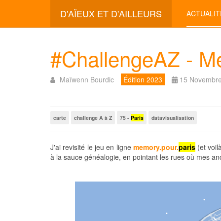
D'AÏEUX ET D'AILLEURS
ACTUALIT
#ChallengeAZ - M
Maïwenn Bourdic
Édition 2023
15 Novembre
carte
challenge A à Z
75 -
Paris
datavisualisation
J'ai revisité le jeu en ligne
memory.pour.
paris
(et voi
à la sauce généalogie, en pointant les rues où mes an