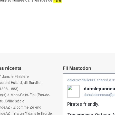
uelle et illustrée dans les rues de
Paris
visualisation)
es récents
Fil Mastodon
f' dans le Finistère
aurent Esliard, dit Surville,
(1808-1883)
e(s) à Mont-Saint-Éloi (Pas-de-
au XVIIIe siècle
engeAZ - Z comme Ze end
ngeAZ - Y a un Y dans le lieu de