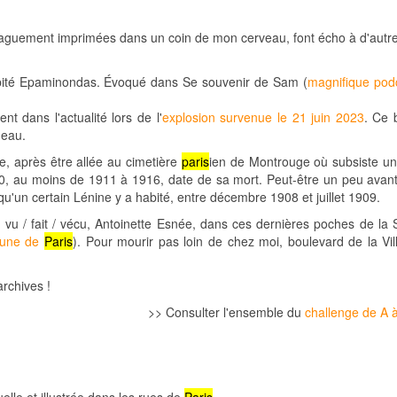
, vaguement imprimées dans un coin de mon cerveau, font écho à d'autr
bité Epaminondas. Évoqué dans Se souvenir de Sam (
magnifique pod
 dans l'actualité lors de l'
explosion survenue le 21 juin 2023
. Ce 
neau.
e, après être allée au cimetière
paris
ien de Montrouge où subsiste u
30, au moins de 1911 à 1916, date de sa mort. Peut-être un peu avan
u'un certain Lénine y a habité, entre décembre 1908 et juillet 1909.
 vu / fait / vécu, Antoinette Esnée, dans ces dernières poches de la
mune de
Paris
). Pour mourir pas loin de chez moi, boulevard de la Vill
archives !
>> Consulter l'ensemble du
challenge de A 