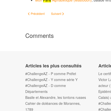
Mon
Paris
Alphabétique (Mastodon)
, balade virt
Article précédent : #ChallengeAZ - Lieux chauds
Article suivant : #ChallengeAZ - Noms (d'une 
Précédent
Suivant
Comments
Articles les plus consultés
Articl
#ChallengeAZ - P comme Préfet
Le certi
#ChallengeAZ - Y comme série Y
Victor L
#ChallengeAZ - D comme
acteur 
Départements
Epidémi
Basile et Alexandre, les tontons russes
Calais) 
Cahier de doléances de Morannes,
#Chall
1789
#Challe