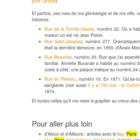
(
voir l'article
).
Et parfois, ces rues de ma généalogie et de ma ville
histoires.
Rue de la Tombe-Issoire
, numéro 22. Où a ha
maison où est né Jean Poiret.
Rue Saint-Jacques
, numéro 277. Dramatiquement
était la dernière demeure, en 1950, d'Anaïs Me
Rue Beaunier
, numéro 30. Rue que j'ai arpenté
familial. Annette Burande a habité au numéro 
Juste à côté, une plaque indique au numéro 24 q
Rue du Plateau
, numéro 10. En 1871. Qu'as-tu
sanglante (voir aussi
Il y a 150 ans : la Com
1874.
Et toutes celles qu'il me reste à grapiller au creux des 
Pour aller plus loin
d'Aïeux et d'Ailleurs : articles avec le t
ag "
Paris
"