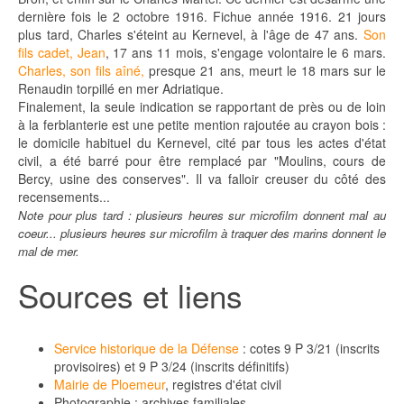
dernière fois le 2 octobre 1916. Fichue année 1916. 21 jours
plus tard, Charles s'éteint au Kernevel, à l'âge de 47 ans.
Son
fils cadet, Jean
, 17 ans 11 mois, s'engage volontaire le 6 mars.
Charles, son fils aîné,
presque 21 ans, meurt le 18 mars sur le
Renaudin torpillé en mer Adriatique.
Finalement, la seule indication se rapportant de près ou de loin
à la ferblanterie est une petite mention rajoutée au crayon bois :
le domicile habituel du Kernevel, cité par tous les actes d'état
civil, a été barré pour être remplacé par "Moulins, cours de
Bercy, usine des conserves". Il va falloir creuser du côté des
recensements...
Note pour plus tard : plusieurs heures sur microfilm donnent mal au
coeur... plusieurs heures sur microfilm à traquer des marins donnent le
mal de mer.
Sources et liens
Service historique de la Défense
: cotes 9 P 3/21 (inscrits
provisoires) et 9 P 3/24 (inscrits définitifs)
Mairie de Ploemeur
, registres d'état civil
Photographie : archives familiales