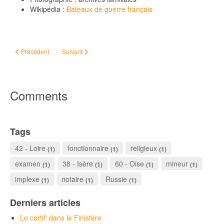
Wikipédia :
Bateaux de guerre français
Article précédent : CLEMENT Jacques, (1748-1783), marin
Article suivant : De coïncidences en certitudes
Précédent
Suivant
Comments
Tags
42 - Loire
fonctionnaire
religieux
(1)
(1)
(1)
examen
38 - Isère
60 - Oise
mineur
(1)
(1)
(1)
(1)
implexe
notaire
Russie
(1)
(1)
(1)
Derniers articles
Le certif' dans le Finistère