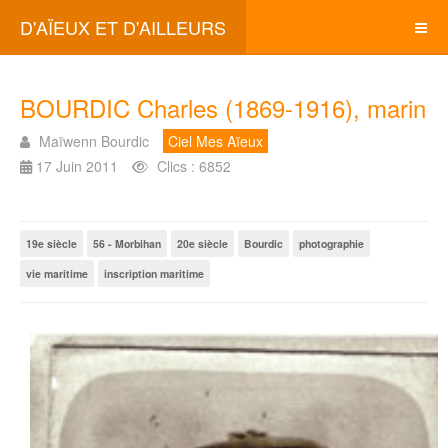
D'AÏEUX ET D'AILLEURS
BOURDIC Charles (1869-1916), marin
Maïwenn Bourdic
Ciel Mes Aïeux
17 Juin 2011
Clics : 6852
19e siècle
56 - Morbihan
20e siècle
Bourdic
photographie
vie maritime
inscription maritime