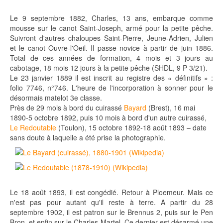
Le 9 septembre 1882, Charles, 13 ans, embarque comme
mousse sur le canot Saint-Joseph, armé pour la petite pêche.
Suivront d'autres chaloupes Saint-Pierre, Jeune-Adrien, Julien
et le canot Ouvre-l'Oeil. Il passe novice à partir de juin 1886.
Total de ces années de formation, 4 mois et 3 jours au
cabotage, 18 mois 12 jours à la petite pêche (SHDL, 9 P 3/21).
Le 23 janvier 1889 il est inscrit au registre des « définitifs » :
folio 7746, n°746. L'heure de l'incorporation à sonner pour le
désormais matelot 3e classe.
Près de 29 mois à bord du cuirassé
Bayard
(Brest), 16 mai
1890-5 octobre 1892, puis 10 mois à bord d'un autre cuirassé,
Le Redoutable
(Toulon), 15 octobre 1892-18 août 1893 – date
sans doute à laquelle a été prise la photographie.
Le 18 août 1893, il est congédié. Retour à Ploemeur. Mais ce
n'est pas pour autant qu'il reste à terre. A partir du 28
septembre 1902, il est patron sur le Brennus 2, puis sur le Pen
Bron, et enfin sur le Charles Martel. Ce dernier est désarmé une