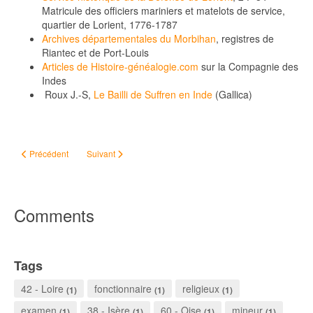
Matricule des officiers mariniers et matelots de service,
quartier de Lorient, 1776-1787
Archives départementales du Morbihan
, registres de
Riantec et de Port-Louis
Articles de Histoire-généalogie.com
sur la Compagnie des
Indes
Roux J.-S,
Le Bailli de Suffren en Inde
(Gallica)
Article précédent : La Grande Boucle
Article suivant : BOURDIC Charles (1869-1916), marin
Précédent
Suivant
Comments
Tags
42 - Loire
fonctionnaire
religieux
(1)
(1)
(1)
examen
38 - Isère
60 - Oise
mineur
(1)
(1)
(1)
(1)