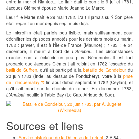
entre la mer et Riantec... Le flair était le bon : le 9 juillet 1781,
Jacques Clément épouse Marie Jeanne Le Marec.
Leur fille Marie naît le 29 mai 1782. L'a-t-il jamais su ? Son père
était reparti en mer depuis sept mois déjà.
Le microfilm était parfois peu lisible, mais suffisamment pour
déchiffrer les épisodes annotés pour les derniers mois du marin.
1782 : janvier, il est à l'Île-de-France (Maurice) ; 1783 : le 24
décembre, il meurt à bord de
L'Annibal
... Les circonstances
exactes sont à éclaircir un peu plus. Néanmoins il est fort
probable que Jacques Clément ait rejoint en 1782 l'escadre du
bailli de Suffren
, qu'il ait participé à la
bataille de Gondelour
du
20 juin 1783 (Inde, au dessus de Pondichéry), voire à la
prise
de Trinquemalay
fin août-début septembre 1782 (Ceylan), et
qu'il soit mort sur le chemin du retour. En décembre 1783,
L'Annibal
mouille à Table Bay (Le Cap, Afrique du Sud).
Sources et liens
Service historique de la Défense de Lorient
, 2 P 84 -