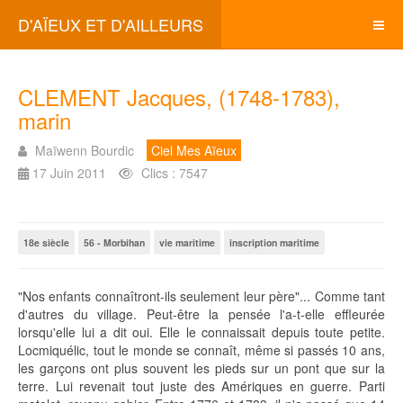
D'AÏEUX ET D'AILLEURS
CLEMENT Jacques, (1748-1783),
marin
Maïwenn Bourdic
Ciel Mes Aïeux
17 Juin 2011
Clics : 7547
18e siècle
56 - Morbihan
vie maritime
inscription maritime
"Nos enfants connaîtront-ils seulement leur père"... Comme tant
d'autres du village. Peut-être la pensée l'a-t-elle effleurée
lorsqu'elle lui a dit oui. Elle le connaissait depuis toute petite.
Locmiquélic, tout le monde se connaît, même si passés 10 ans,
les garçons ont plus souvent les pieds sur un pont que sur la
terre. Lui revenait tout juste des Amériques en guerre. Parti