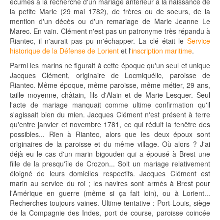
écumés à la recherche d'un mariage antérieur à la naissance de
la petite Marie (29 mai 1782), de frères ou de soeurs, de la
mention d'un décès ou d'un remariage de Marie Jeanne Le
Marec. En vain. Clément n'est pas un patronyme très répandu à
Riantec, il n'aurait pas pu m'échapper. La clé était le
Service
historique de la Défense de Lorient
et l'
inscription maritime
.
Parmi les marins ne figurait à cette époque qu'un seul et unique
Jacques Clément, originaire de Locmiquélic, paroisse de
Riantec. Même époque, même paroisse, même métier, 29 ans,
taille moyenne, châtain, fils d'Alain et de Marie Lesquer. Seul
l'acte de mariage manquait comme ultime confirmation qu'il
s'agissait bien du mien. Jacques Clément n'est présent à terre
qu'entre janvier et novembre 1781, ce qui réduit la fenêtre des
possibles... Rien à Riantec, alors que les deux époux sont
originaires de la paroisse et du même village. Où alors ? J'ai
déjà eu le cas d'un marin bigouden qui a épousé à Brest une
fille de la presqu'île de Crozon... Soit un mariage relativement
éloigné de leurs domiciles respectifs. Jacques Clément est
marin au service du roi ; les navires sont armés à Brest pour
l'Amérique en guerre (même si ça fait loin), ou à Lorient...
Recherches toujours vaines. Ultime tentative : Port-Louis, siège
de la Compagnie des Indes, port de course, paroisse coincée