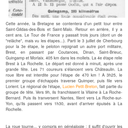
Cette année, la Bretagne se contentera d'un petit tour entre
Saint-Gildas-des-Bois et Saint-Malo. Retour en arrière, il y a
cent ans. Le Tour de France y passait trois jours (dont un de
"relâche", mais vu les étapes...). Parti le 3 juillet de Cherbourg
pour la 3e étape, le peloton rejoignait un autre port militaire,
Brest, en passant par Coutances, Dinan, Saint-Brieuc,
Guingamp et Morlaix. 405 km dans les mollets. La 4e étape relie
Brest à La Rochelle. Le départ est donné à minuit, après une
grande fête. Les 71 coureurs s'élancent vers Châteaulin. La
roue libre est interdite pour l'étape de 470 km ! A 3h25, le
premier groupe d'échappés traverse Quimper, puis file vers
Lorient. Le régional de l'étape,
Lucien Petit-Breton
, fait partie du
groupe de tête. Vers 9h, ils franchissent la Vilaine à La Roche-
Bernard. Puis ils tranversent Nantes, filent vers La Roche-sur-
Yon, qu'ils passent vers 1h30, avant d'arriver épuisés à La
Rochelle.
La roue tourne... y compris en généalogie : il suffit d'ouvrir les