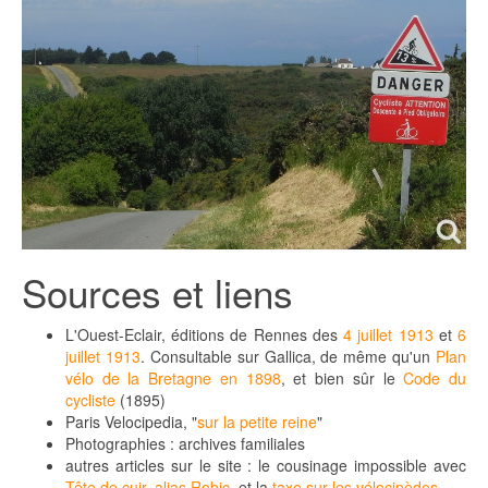
Sources et liens
L'Ouest-Eclair, éditions de Rennes des
4 juillet 1913
et
6
juillet 1913
. Consultable sur Gallica, de même qu'un
Plan
vélo de la Bretagne en 1898
, et bien sûr le
Code du
cycliste
(1895)
Paris Velocipedia, "
sur la petite reine
"
Photographies : archives familiales
autres articles sur le site : le cousinage impossible avec
Tête de cuir, alias Robic
, et la
taxe sur les vélocipèdes