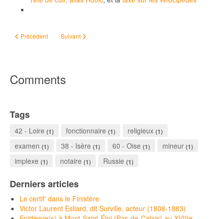
Article précédent : Saint-Nectaire, son fromage, ses villages et mes ancêtres
Article suivant : #Geneatheme : Mariage(s)
Précédent
Suivant
Comments
Tags
42 - Loire
fonctionnaire
religieux
(1)
(1)
(1)
examen
38 - Isère
60 - Oise
mineur
(1)
(1)
(1)
(1)
implexe
notaire
Russie
(1)
(1)
(1)
Derniers articles
Le certif' dans le Finistère
Victor Laurent Esliard, dit Surville, acteur (1808-1883)
Epidémie(s) à Mont-Saint-Éloi (Pas-de-Calais) au XVIIIe