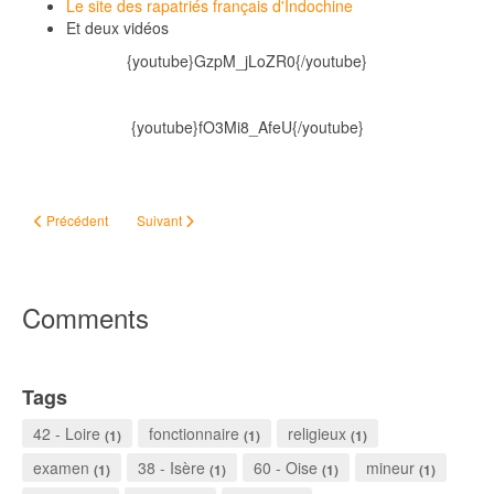
Le site des rapatriés français d'Indochine
Et deux vidéos
{youtube}GzpM_jLoZR0{/youtube}
{youtube}fO3Mi8_AfeU{/youtube}
Article précédent : Les Ouvriers des deux mondes
Article suivant : Les Passagers du Vent
Précédent
Suivant
Comments
Tags
42 - Loire
fonctionnaire
religieux
(1)
(1)
(1)
examen
38 - Isère
60 - Oise
mineur
(1)
(1)
(1)
(1)