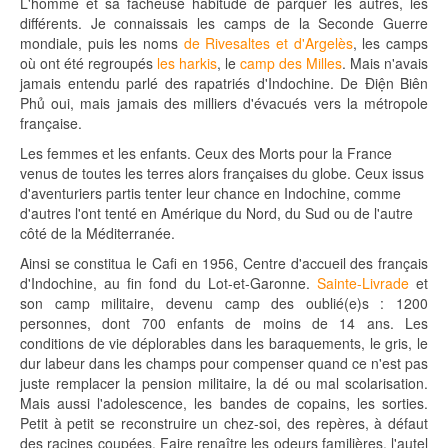
L'homme et sa fâcheuse habitude de parquer les autres, les
différents. Je connaissais les camps de la Seconde Guerre
mondiale, puis les noms
de Rivesaltes et d'Argelès
, les camps
où ont été regroupés
les harkis
, le
camp des Milles
. Mais n'avais
jamais entendu parlé des rapatriés d'Indochine. De Ðiện Biên
Phủ oui, mais jamais des milliers d'évacués vers la métropole
française.
Les femmes et les enfants. Ceux des Morts pour la France
venus de toutes les terres alors françaises du globe. Ceux issus
d'aventuriers partis tenter leur chance en Indochine, comme
d'autres l'ont tenté en Amérique du Nord, du Sud ou de l'autre
côté de la Méditerranée.
Ainsi se constitua le Cafi en 1956, Centre d'accueil des français
d'Indochine, au fin fond du Lot-et-Garonne.
Sainte-Livrade
et
son camp militaire, devenu camp des oublié(e)s : 1200
personnes, dont 700 enfants de moins de 14 ans. Les
conditions de vie déplorables dans les baraquements, le gris, le
dur labeur dans les champs pour compenser quand ce n'est pas
juste remplacer la pension militaire, la dé ou mal scolarisation.
Mais aussi l'adolescence, les bandes de copains, les sorties.
Petit à petit se reconstruire un chez-soi, des repères, à défaut
des racines coupées. Faire renaître les odeurs familières, l'autel