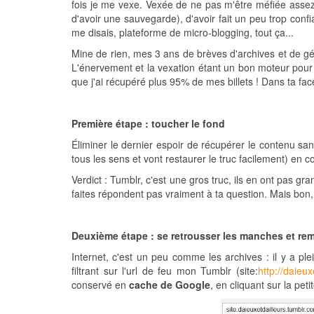
fois je me vexe. Vexée de ne pas m'être méfiée assez 
d'avoir une sauvegarde), d'avoir fait un peu trop conf
me disais, plateforme de micro-blogging, tout ça...
Mine de rien, mes 3 ans de brèves d'archives et de gé
L'énervement et la vexation étant un bon moteur pour rel
que j'ai récupéré plus 95% de mes billets ! Dans ta fac
Première étape : toucher le fond
Éliminer le dernier espoir de récupérer le contenu san
tous les sens et vont restaurer le truc facilement) en c
Verdict : Tumblr, c'est une gros truc, ils en ont pas gr
faites répondent pas vraiment à ta question. Mais bon,
Deuxième étape : se retrousser les manches et re
Internet, c'est un peu comme les archives : il y a ple
filtrant sur l'url de feu mon Tumblr (site:
http://daieu
conservé en
cache de Google
, en cliquant sur la peti