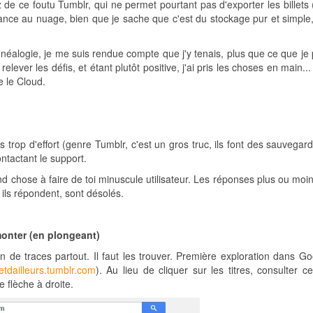
de ce foutu Tumblr, qui ne permet pourtant pas d'exporter les billets 
iance au nuage, bien que je sache que c'est du stockage pur et simple,
néalogie, je me suis rendue compte que j'y tenais, plus que ce que je 
ever les défis, et étant plutôt positive, j'ai pris les choses en main...
e le Cloud.
s trop d'effort (genre Tumblr, c'est un gros truc, ils font des sauvega
ontactant le support.
and chose à faire de toi minuscule utilisateur. Les réponses plus ou moi
 ils répondent, sont désolés.
monter (en plongeant)
in de traces partout. Il faut les trouver. Première exploration dans G
xetdailleurs.tumblr.com
). Au lieu de cliquer sur les titres, consulter c
te flèche à droite.