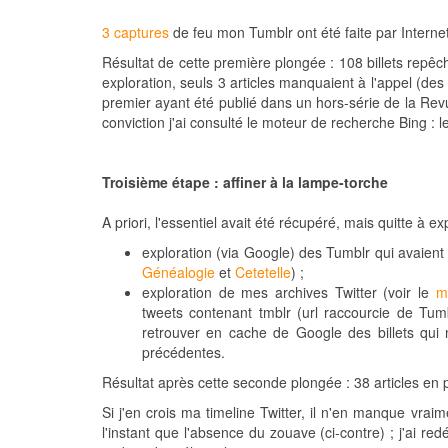
3 captures
de feu mon Tumblr ont été faite par Internet
Résultat de cette première plongée : 108 billets repêc
exploration, seuls 3 articles manquaient à l'appel (des 
premier ayant été publié dans un hors-série de la Revue
conviction j'ai consulté le moteur de recherche Bing :
Troisième étape : affiner à la lampe-torche
A priori, l'essentiel avait été récupéré, mais quitte à ex
exploration (via Google) des Tumblr qui avaien
Généalogie
et
Cetetelle
) ;
exploration de mes archives Twitter (voir le
m
tweets contenant tmblr (url raccourcie de Tumb
retrouver en cache de Google des billets qui n
précédentes.
Résultat après cette seconde plongée : 38 articles en 
Si j'en crois ma timeline Twitter, il n'en manque vr
l'instant que l'absence du zouave (ci-contre) ; j'ai r