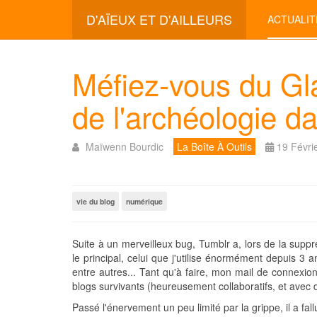
D'AÏEUX ET D'AILLEURS
ACTUALIT
Méfiez-vous du Gla
de l'archéologie da
Maïwenn Bourdic
La Boîte À Outils
19 Févri
vie du blog
numérique
Suite à un merveilleux bug, Tumblr a, lors de la supp
le principal, celui que j'utilise énormément depuis 3
entre autres... Tant qu'à faire, mon mail de connexi
blogs survivants (heureusement collaboratifs, et avec 
Passé l'énervement un peu limité par la grippe, il a fal