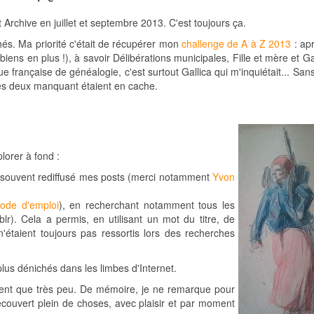
 Archive en juillet et septembre 2013. C'est toujours ça.
hés. Ma priorité c'était de récupérer mon
challenge de A à Z 2013
: ap
biens en plus !), à savoir Délibérations municipales, Fille et mère et Ga
 française de généalogie, c'est surtout Gallica qui m'inquiétait... San
 les deux manquant étaient en cache.
plorer à fond :
t souvent rediffusé mes posts (merci notamment
Yvon
ode d'emploi
), en recherchant notamment tous les
lr). Cela a permis, en utilisant un mot du titre, de
'étaient toujours pas ressortis lors des recherches
plus dénichés dans les limbes d'Internet.
aiment que très peu. De mémoire, je ne remarque pour
edécouvert plein de choses, avec plaisir et par moment