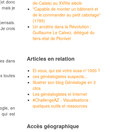
(et donc
de-Calais) au XVIIIe siècle
 mais je
"Capable de monter un bâtiment et
de le commander au petit cabotage"
(1785)
pensais.
Un ancêtre dans la Révolution :
 Je crois
Guillaume Le Calvez, délégué du
tiers-état de Plonivel
Articles en relation
rdes dans
Et vous, qui est votre sosa n°1000 ?
ns toutes
ces généalogistes suspects...
Illustrer son blog Généalogie en 3
clics
Les généalogistes et Internet
#ChallengeAZ - Visualisations :
quelques outils et ressources
oogle, en
e qui est
Accès géographique