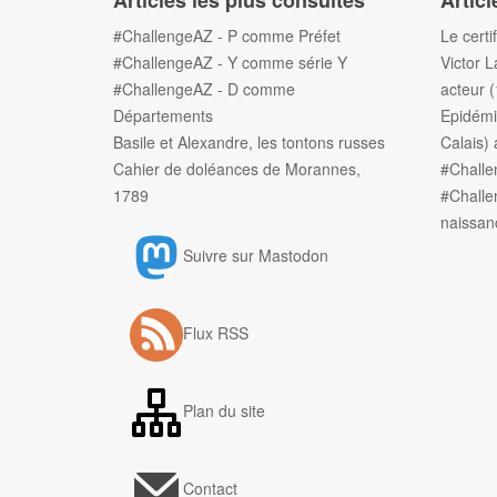
Articles les plus consultés
Articl
#ChallengeAZ - P comme Préfet
Le certi
#ChallengeAZ - Y comme série Y
Victor L
#ChallengeAZ - D comme
acteur 
Départements
Epidémi
Basile et Alexandre, les tontons russes
Calais) 
Cahier de doléances de Morannes,
#Chall
1789
#Challe
naissan
Suivre sur Mastodon
Flux RSS
Plan du site
Contact