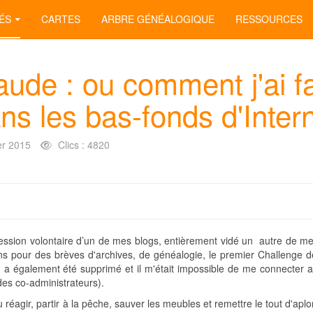
ÉS
CARTES
ARBRE GÉNÉALOGIQUE
RESSOURCES
ude : ou comment j'ai fa
ns les bas-fonds d'Inter
er 2015
Clics : 4820
ression volontaire d’un de mes blogs, entièrement vidé un autre de me
 ans pour des brèves d'archives, de généalogie, le premier Challenge d
on a également été supprimé et il m'était impossible de me connecter 
des co-administrateurs).
lu réagir, partir à la pêche, sauver les meubles et remettre le tout d'ap