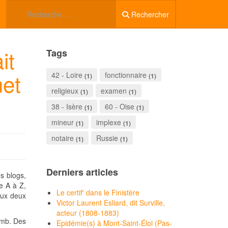
Rechercher
it
Tags
net
42 - Loire
fonctionnaire
(1)
(1)
religieux
examen
(1)
(1)
38 - Isère
60 - Oise
(1)
(1)
mineur
implexe
(1)
(1)
notaire
Russie
(1)
(1)
Derniers articles
s blogs,
e A à Z,
Le certif' dans le Finistère
aux deux
Victor Laurent Esliard, dit Surville,
acteur (1808-1883)
lomb. Des
Epidémie(s) à Mont-Saint-Éloi (Pas-