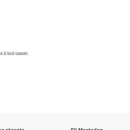
s à tout casser.
r la France