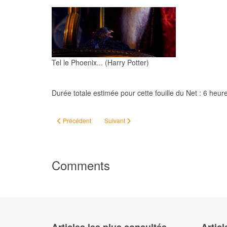
Tel le Phoenix... (Harry Potter)
Durée totale estimée pour cette fouille du Net : 6 heure
Article précédent : Do you speak héraldique ?
Article suivant : Bretons de Boulbi morts pou
Précédent
Suivant
Comments