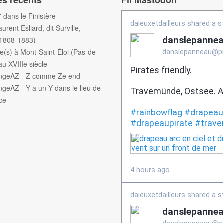
es récents
Fil Mastodon
f' dans le Finistère
aurent Esliard, dit Surville,
(1808-1883)
e(s) à Mont-Saint-Éloi (Pas-de-
au XVIIIe siècle
engeAZ - Z comme Ze end
ngeAZ - Y a un Y dans le lieu de
ce