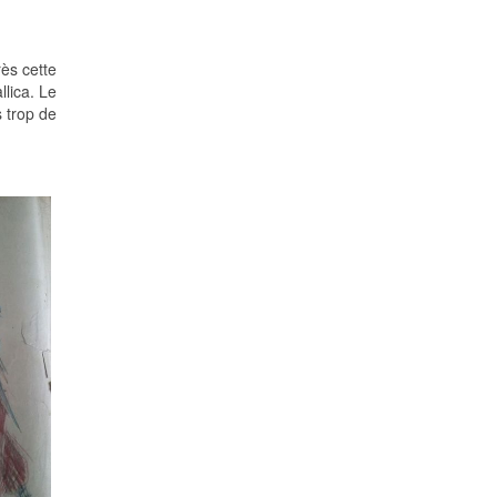
rès cette
llica. Le
s trop de