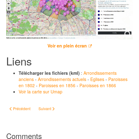
Voir en plein écran
Liens
Télécharger les fichiers (kml)
:
Arrondissements
anciens
-
Arrondissements actuels
-
Eglises
-
Paroisses
en 1802
-
Paroisses en 1856
-
Paroisses en 1866
Voir la carte sur Umap
Article précédent : Ce que ne vous dira pas l'état civil...
Article suivant : Tout le monde n'a pas la chance d'avoir e
Précédent
Suivant
Comments