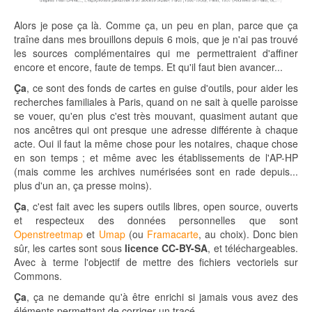
Alors je pose ça là. Comme ça, un peu en plan, parce que ça
traîne dans mes brouillons depuis 6 mois, que je n'ai pas trouvé
les sources complémentaires qui me permettraient d'affiner
encore et encore, faute de temps. Et qu'il faut bien avancer...
Ça
, ce sont des fonds de cartes en guise d'outils, pour aider les
recherches familiales à Paris, quand on ne sait à quelle paroisse
se vouer, qu'en plus c'est très mouvant, quasiment autant que
nos ancêtres qui ont presque une adresse différente à chaque
acte. Oui il faut la même chose pour les notaires, chaque chose
en son temps ; et même avec les établissements de l'AP-HP
(mais comme les archives numérisées sont en rade depuis...
plus d'un an, ça presse moins).
Ça
, c'est fait avec les supers outils libres, open source, ouverts
et respecteux des données personnelles que sont
Openstreetmap
et
Umap
(ou
Framacarte
, au choix). Donc bien
sûr, les cartes sont sous
licence CC-BY-SA
, et téléchargeables.
Avec à terme l'objectif de mettre des fichiers vectoriels sur
Commons.
Ça
, ça ne demande qu'à être enrichi si jamais vous avez des
éléments permettant de corriger un tracé.