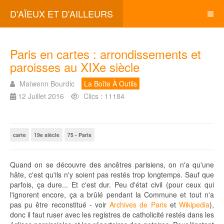
D'AÏEUX ET D'AILLEURS
Paris en cartes : arrondissements et
paroisses au XIXe siècle
Maïwenn Bourdic
La Boîte À Outils
12 Juillet 2016
Clics : 11184
carte
19e siècle
75 - Paris
Quand on se découvre des ancêtres parisiens, on n'a qu'une
hâte, c'est qu'ils n'y soient pas restés trop longtemps. Sauf que
parfois, ça dure... Et c'est dur. Peu d'état civil (pour ceux qui
l'ignorent encore, ça a brûlé pendant la Commune et tout n'a
pas pu être reconstitué - voir
Archives de Paris
et
Wikipedia
),
donc il faut ruser avec les registres de catholicité restés dans les