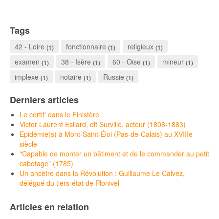
Tags
42 - Loire
fonctionnaire
religieux
(1)
(1)
(1)
examen
38 - Isère
60 - Oise
mineur
(1)
(1)
(1)
(1)
implexe
notaire
Russie
(1)
(1)
(1)
Derniers articles
Le certif' dans le Finistère
Victor Laurent Esliard, dit Surville, acteur (1808-1883)
Epidémie(s) à Mont-Saint-Éloi (Pas-de-Calais) au XVIIIe
siècle
"Capable de monter un bâtiment et de le commander au petit
cabotage" (1785)
Un ancêtre dans la Révolution : Guillaume Le Calvez,
délégué du tiers-état de Plonivel
Articles en relation