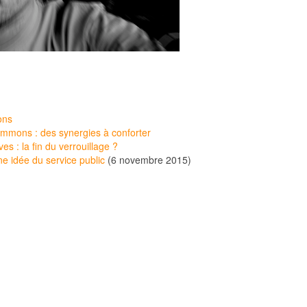
ons
ommons : des synergies à conforter
s : la fin du verrouillage ?
ne idée du service public
(6 novembre 2015)
)
s