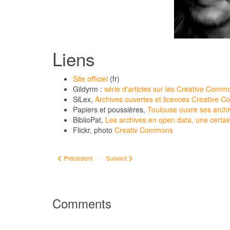
Liens
Site officiel
(fr)
Gildyrm :
série d'articles sur les Creative Comm
SiLex,
Archives ouvertes et licences Creative C
Papiers et poussières,
Toulouse ouvre ses archive
BiblioPat,
Les archives en open data, une certai
Flickr, photo
Creativ Commons
Article précédent : #ChallengeAZ - Bibliothèques (numériques
Article suivant : #ChallengeAZ - Délibération
Précédent
Suivant
Comments