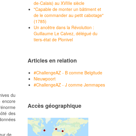
de-Calais) au XVIIIe siècle
"Capable de monter un bâtiment et
de le commander au petit cabotage"
(1785)
Un ancêtre dans la Révolution :
Guillaume Le Calvez, délégué du
tiers-état de Plonivel
Articles en relation
#ChallengeAZ - B comme Belgitude
Nieuwpoort
#ChallengeAZ - J comme Jemmapes
hives du
- encore
Accès géographique
l'énorme
côté des
 données
eur de