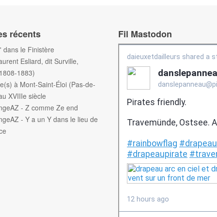
es récents
Fil Mastodon
f' dans le Finistère
aurent Esliard, dit Surville,
(1808-1883)
e(s) à Mont-Saint-Éloi (Pas-de-
au XVIIIe siècle
engeAZ - Z comme Ze end
ngeAZ - Y a un Y dans le lieu de
ce