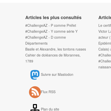
Articles les plus consultés
Articl
#ChallengeAZ - P comme Préfet
Le certi
#ChallengeAZ - Y comme série Y
Victor L
#ChallengeAZ - D comme
acteur 
Départements
Epidémi
Basile et Alexandre, les tontons russes
Calais) 
Cahier de doléances de Morannes,
#Chall
1789
#Challe
naissan
Suivre sur Mastodon
Flux RSS
Plan du site