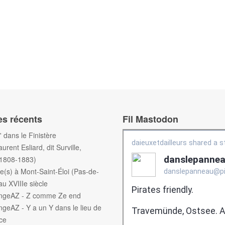
es récents
Fil Mastodon
f' dans le Finistère
aurent Esliard, dit Surville,
(1808-1883)
e(s) à Mont-Saint-Éloi (Pas-de-
au XVIIIe siècle
engeAZ - Z comme Ze end
ngeAZ - Y a un Y dans le lieu de
ce