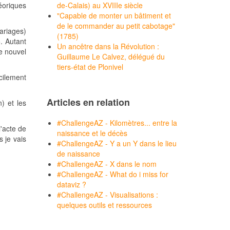
éoriques
de-Calais) au XVIIIe siècle
"Capable de monter un bâtiment et
de le commander au petit cabotage"
mariages)
(1785)
5. Autant
Un ancêtre dans la Révolution :
ue nouvel
Guillaume Le Calvez, délégué du
tiers-état de Plonivel
cilement
Articles en relation
) et les
#ChallengeAZ - Kilomètres... entre la
l'acte de
naissance et le décès
s je vais
#ChallengeAZ - Y a un Y dans le lieu
de naissance
#ChallengeAZ - X dans le nom
#ChallengeAZ - What do i miss for
dataviz ?
#ChallengeAZ - Visualisations :
quelques outils et ressources