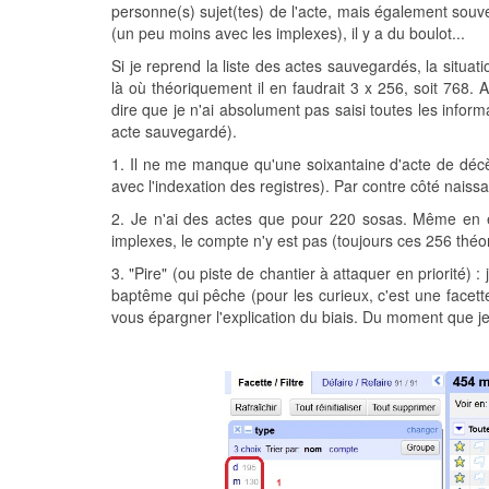
personne(s) sujet(tes) de l'acte, mais également souv
(un peu moins avec les implexes), il y a du boulot...
Si je reprend la liste des actes sauvegardés, la situat
là où théoriquement il en faudrait 3 x 256, soit 768. 
dire que je n'ai absolument pas saisi toutes les infor
acte sauvegardé).
1. Il ne me manque qu'une soixantaine d'acte de décè
avec l'indexation des registres). Par contre côté naissa
2. Je n'ai des actes que pour 220 sosas. Même en ex
implexes, le compte n'y est pas (toujours ces 256 théo
3. "Pire" (ou piste de chantier à attaquer en priorité) 
baptême qui pêche (pour les curieux, c'est une facet
vous épargner l'explication du biais. Du moment que je 