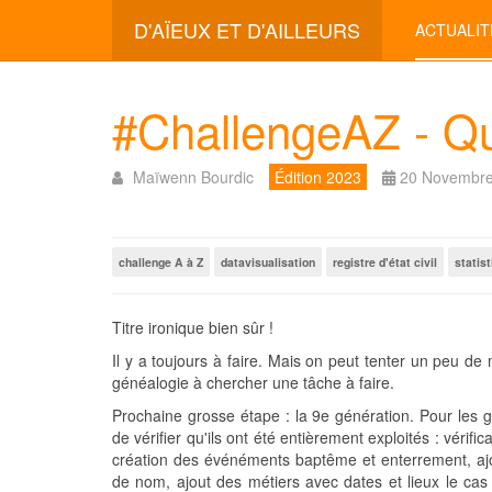
D'AÏEUX ET D'AILLEURS
ACTUALIT
#ChallengeAZ - Que 
Maïwenn Bourdic
Édition 2023
20 Novembre
challenge A à Z
datavisualisation
registre d'état civil
statis
Titre ironique bien sûr !
Il y a toujours à faire. Mais on peut tenter un peu de
généalogie à chercher une tâche à faire.
Prochaine grosse étape : la 9e génération. Pour les gé
de vérifier qu'ils ont été entièrement exploités : véri
création des événéments baptême et enterrement, ajout
de nom, ajout des métiers avec dates et lieux le cas 