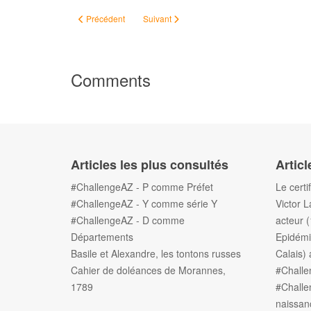
Article précédent : #ChallengeAZ - Professions
Article suivant : #ChallengeAZ - Rhuys
Précédent
Suivant
Comments
Articles les plus consultés
Articl
#ChallengeAZ - P comme Préfet
Le certi
#ChallengeAZ - Y comme série Y
Victor L
#ChallengeAZ - D comme
acteur 
Départements
Epidémi
Basile et Alexandre, les tontons russes
Calais) 
Cahier de doléances de Morannes,
#Chall
1789
#Challe
naissan