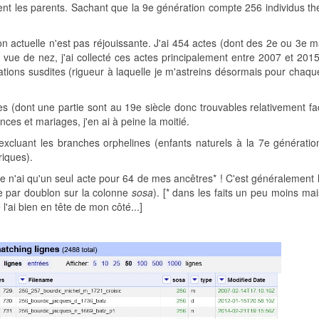
ent les parents. Sachant que la 9e génération compte 256 individus th
ion actuelle n'est pas réjouissante. J'ai 454 actes (dont des 2e ou 3e 
A vue de nez, j'ai collecté ces actes principalement entre 2007 et 201
mations susdites (rigueur à laquelle je m'astreins désormais pour chaq
s (dont une partie sont au 19e siècle donc trouvables relativement fa
nces et mariages, j'en ai à peine la moitié.
cluant les branches orphelines (enfants naturels à la 7e génération
riques).
: je n'ai qu'un seul acte pour 64 de mes ancêtres* ! C'est généralement 
te par doublon sur la colonne
sosa
). [* dans les faits un peu moins mai
l'ai bien en tête de mon côté...]