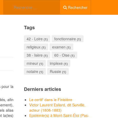
Rechercher
Tags
42 - Loire
fonctionnaire
(1)
(1)
religieux
examen
(1)
(1)
38 - Isère
60 - Oise
(1)
(1)
mineur
implexe
(1)
(1)
notaire
Russie
(1)
(1)
s pour la
Derniers articles
dés, afin
Le certif' dans le Finistère
énement),
Victor Laurent Esliard, dit Surville,
ls alias
acteur (1808-1883)
 la(les)
Epidémie(s) à Mont-Saint-Éloi (Pas-