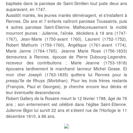
baptisée dans la paroisse de Saint-Similien tout juste deux ans
auparavant, en 1747
.
Aussitôt mariés, les jeunes mariés déménagent, et s'installent à
Rennes. Dix ans et 7 enfants naîtront paroisse Toussaints, puis
4 autres paroisse Saint-Etienne. Malheureusement la moitié
mourront jeunes : Julienne, l'aînée, décèdera à 19 ans (1747-
1767), Jean-Marie (1750-avant 1760), Laurent (1752-1752),
Robert Mathurin (1759-1760), Angélique (1761-avant 1774),
Marie Janne (1764-1765). Jeanne Marie Rose (1756-1833)
demeurera à Rennes, épouse de Pierre Dubourg-Legendre,
receveur des contributions ; Marie Jeanne (1753-1818)
épousera tardivement le marchand tanneur Michel Gosse. Et
mon cher Joseph (1763-1835) quittera lui Rennes pour la
presqu'île de Rhuys (Morbihan). Pour les trois frères restants
(François, Paul et Georges), je cherche encore leur décès et
leur éventuelle descendance.
Robert Gallery de la Rosaire meurt le 12 février 1788, âgé de 76
ans ; son enterrement est célébré dans l'église Saint-Etienne.
Julienne Bigot lui survit 22 ans et s'éteint rue de l'Horloge le 11
décembre 1810, à 86 ans.