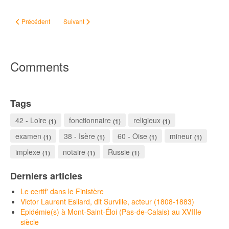
Article précédent : Croire aux fantômes
Article suivant : Du côté obscur de la généalogie
Précédent
Suivant
Comments
Tags
42 - Loire
fonctionnaire
religieux
(1)
(1)
(1)
examen
38 - Isère
60 - Oise
mineur
(1)
(1)
(1)
(1)
implexe
notaire
Russie
(1)
(1)
(1)
Derniers articles
Le certif' dans le Finistère
Victor Laurent Esliard, dit Surville, acteur (1808-1883)
Epidémie(s) à Mont-Saint-Éloi (Pas-de-Calais) au XVIIIe
siècle