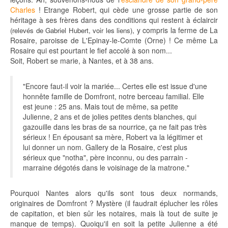
Charles
! Etrange Robert, qui cède une grosse partie de son
héritage à ses frères dans des conditions qui restent à éclaircir
, y compris la ferme de La
(relevés de Gabriel Hubert, voir les liens)
Rosaire, paroisse de L'Epinay-le-Comte (Orne) ! Ce même La
Rosaire qui est pourtant le fief accolé à son nom...
Soit, Robert se marie, à Nantes, et à 38 ans.
"Encore faut-il voir la mariée... Certes elle est issue d'une
honnête famille de Domfront, notre berceau familial. Elle
est jeune : 25 ans. Mais tout de même, sa petite
Julienne, 2 ans et de jolies petites dents blanches, qui
gazouille dans les bras de sa nourrice, ça ne fait pas très
sérieux ! En épousant sa mère, Robert va la légitimer et
lui donner un nom. Gallery de la Rosaire, c'est plus
sérieux que "notha", père inconnu, ou des parrain -
marraine dégotés dans le voisinage de la matrone."
Pourquoi Nantes alors qu'ils sont tous deux normands,
originaires de Domfront ? Mystère (il faudrait éplucher les rôles
de capitation, et bien sûr les notaires, mais là tout de suite je
manque de temps). Quoiqu'il en soit la petite Julienne a été