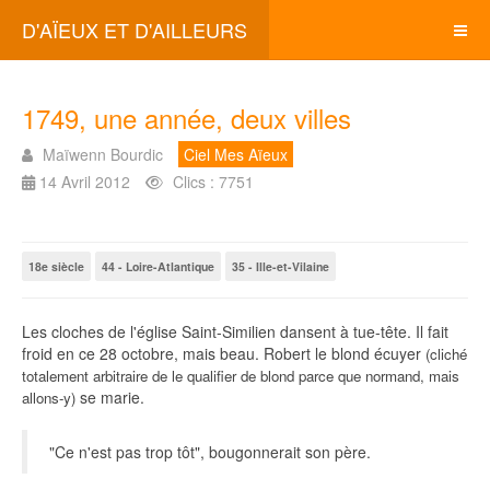
D'AÏEUX ET D'AILLEURS
1749, une année, deux villes
Maïwenn Bourdic
Ciel Mes Aïeux
14 Avril 2012
Clics : 7751
18e siècle
44 - Loire-Atlantique
35 - Ille-et-Vilaine
Les cloches de l'église Saint-Similien dansent à tue-tête. Il fait
froid en ce 28 octobre, mais beau. Robert le blond écuyer
(cliché
totalement arbitraire de le qualifier de blond parce que normand, mais
se marie.
allons-y)
"Ce n'est pas trop tôt", bougonnerait son père.